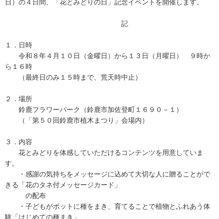
日）の４日間、「花とみどりの日」記念イベントを開催します。
記
１．日時
令和８年４月１０日（金曜日）から１３日（月曜日） ９時か
ら１６時
（最終日のみ１５時まで、荒天時中止）
２．場所
鈴鹿フラワーパーク（鈴鹿市加佐登町１６９０－１）
（「第５０回鈴鹿市植木まつり」会場内）
３．内容
花とみどりを体感していただけるコンテンツを用意していま
す。
・感謝の気持ちをメッセージに込めて大切な人に贈ることがで
きる「花のタネ付メッセージカード」
の配布
・子どもがポットに種をまき、育てることで植物とふれあう体
験「はじめての種まき」