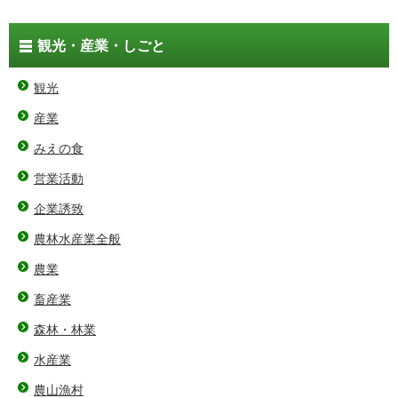
観光・産業・しごと
観光
産業
みえの食
営業活動
企業誘致
農林水産業全般
農業
畜産業
森林・林業
水産業
農山漁村