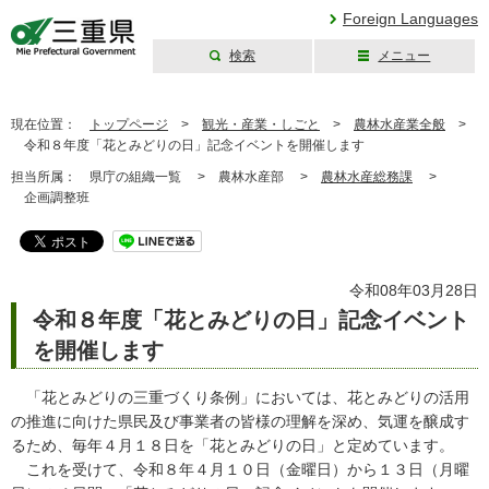
Foreign Languages
検索
メニュー
三重県公式ウェブ
サイト
現在位置：
トップページ
>
観光・産業・しごと
>
農林水産業全般
>
令和８年度「花とみどりの日」記念イベントを開催します
担当所属：
県庁の組織一覧 >
農林水産部 >
農林水産総務課
>
企画調整班
令和08年03月28日
令和８年度「花とみどりの日」記念イベント
を開催します
「花とみどりの三重づくり条例」においては、花とみどりの活用
の推進に向けた県民及び事業者の皆様の理解を深め、気運を醸成す
るため、毎年４月１８日を「花とみどりの日」と定めています。
これを受けて、令和８年４月１０日（金曜日）から１３日（月曜