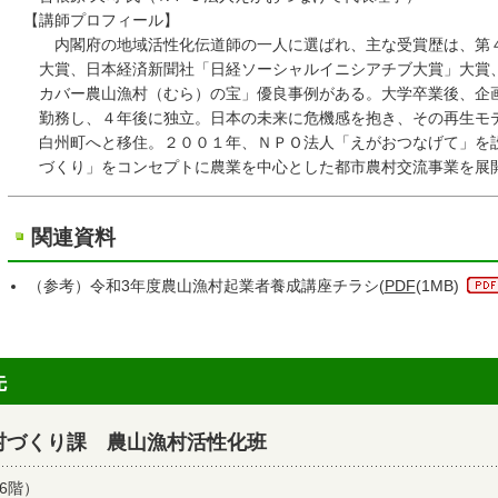
【講師プロフィール】
内閣府の地域活性化伝道師の一人に選ばれ、主な受賞歴は、第４
大賞、日本経済新聞社「日経ソーシャルイニシアチブ大賞」大賞、
カバー農山漁村（むら）の宝」優良事例がある。大学卒業後、企画
勤務し、４年後に独立。日本の未来に危機感を抱き、その再生モデ
白州町へと移住。２００１年、ＮＰＯ法人「えがおつなげて」を設
づくり」をコンセプトに農業を中心とした都市農村交流事業を展
関連資料
（参考）令和3年度農山漁村起業者養成講座チラシ(
PDF
(1MB)
先
村づくり課 農山漁村活性化班
6階）