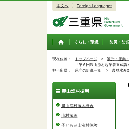
本文へ
Foreign Languages
三重県公式ウェブサイト
くらし・環境
防災・防
トップペ
ージ
現在位置：
トップページ
>
観光・産業
「第６回農山漁村起業者養成講座
担当所属：
県庁の組織一覧 >
農林水産
農山漁村振興
農山漁村振興総合
山村振興
子ども農山漁村体験