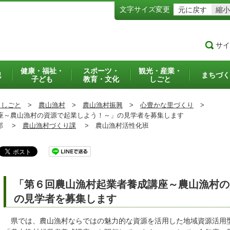
文字サイズ変更
元に戻す
縮小
サイ
健康・福祉・
スポーツ・
観光・産業・
犯
まちづく
子ども
教育・文化
しごと
・しごと
>
農山漁村
>
農山漁村振興
>
心豊かな里づくり
>
～農山漁村の資源で起業しよう！～」の見学者を募集します
部 >
農山漁村づくり課
>
農山漁村活性化班
「第６回農山漁村起業者養成講座～農山漁村の
の見学者を募集します
県では、農山漁村ならではの魅力的な資源を活用した地域資源活用