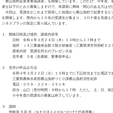
「農山漁村起業者養成講座」を開催しています。このたび、今年度、
者を以下のとおり募集しますので、本講座に興味・関心のある方はぜ
今回は、受講生がこれまで習得した知識から農山漁村で起業するビ
を開催します。県内から１０名の受講生が集まり、コロナ後を見据え
ジネスプランの策定に取り組んでいます。
１ 開催日時及び場所、講座内容等
日時 令和４年３月２４日（木）１３時から１７時まで
場所 ＪＡ三重健保会館３階大研修室（三重県津市羽所町５２
講座内容 受講生同士のプレゼン大会
見学者 ５名（先着順、要事前申込）
２ 見学の申込み方法
令和４年３月２２日（火）１５時までに下記担当までお電話でお
三重県農林水産部農山漁村づくり課農山漁村活性化班
電話：０５９－２２４－２５１８
担当：山口（受付時間：９時から１７時 ただし、土、日、祝
※今年度の受講生の募集は終了しています。
３ 講師
曽根原 久司 氏（ＮＰＯ法人えがおつなげて代表理事）