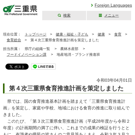
Foreign Languages
検索
メニュー
三重県公式ウェブ
サイト
現在位置：
トップページ
>
健康・福祉・子ども
>
健康
>
食育
>
食育総合
>
第４次三重県食育推進計画を策定しました
担当所属：
県庁の組織一覧 >
農林水産部 >
フードイノベーション課
>
地産地消・ブランド推進班
令和03年04月01日
第４次三重県食育推進計画を策定しました
県では、国の食育推進基本計画を踏まえて「三重県食育推進計
画」を策定し、家庭や学校、地域における食育の推進に取り組んで
きました。
このたび、「第３次三重県食育推進計画（平成28年度から令和２
年度）の計画期間の満了に伴い、これまでの成果の検証を行うとと
もに、有識者や県民の皆さんのご意見等をふまえ、令和３年３月２