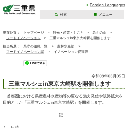
Foreign Languages
検索
メニュー
三重県公式ウェブ
サイト
現在位置：
トップページ
>
観光・産業・しごと
>
みえの食
>
フードイノベーション
>
三重マルシェin東京大崎駅を開催します
担当所属：
県庁の組織一覧 >
農林水産部 >
フードイノベーション課
>
イノベーション促進班
ツイート
令和08年03月05日
三重マルシェin東京大崎駅を開催します
首都圏における県産農林水産物等の更なる魅力発信や販路拡大を
目的とした「三重マルシェin東京大崎駅」を開催します。
記
１ 日時