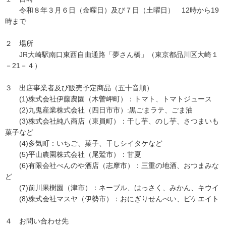
令和８年３月６日（金曜日）及び７日（土曜日） 12時から19
時まで
２ 場所
JR大崎駅南口東西自由通路「夢さん橋」（東京都品川区大崎１
－21－４）
３ 出店事業者及び販売予定商品（五十音順）
(1)株式会社伊藤農園（木曽岬町）：トマト、トマトジュース
(2)九鬼産業株式会社（四日市市）:黒ごまラテ、ごま油
(3)株式会社純八商店（東員町）：干し芋、のし芋、さつまいも
菓子など
(4)多気町：いちご、菓子、干しシイタケなど
(5)平山農園株式会社（尾鷲市）：甘夏
(6)有限会社べんのや酒店（志摩市）：三重の地酒、おつまみな
ど
(7)前川果樹園（津市）：ネーブル、はっさく、みかん、キウイ
(8)株式会社マスヤ（伊勢市）：おにぎりせんべい、ピケエイト
４ お問い合わせ先