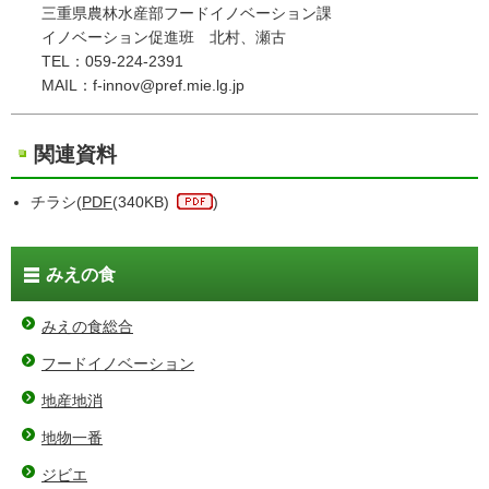
三重県農林水産部フードイノベーション課
イノベーション促進班 北村、瀬古
TEL：059-224-2391
MAIL：f-innov@pref.mie.lg.jp
関連資料
チラシ(
PDF
(340KB)
)
みえの食
みえの食総合
フードイノベーション
地産地消
地物一番
ジビエ