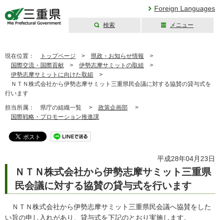
Foreign Languages
検索
メニュー
三重県公式ウェブ
サイト
現在位置：
トップページ
>
県政・お知らせ情報
>
国際交流・国際貢献
>
伊勢志摩サミットの取組
>
伊勢志摩サミットに向けた取組
>
ＮＴＮ株式会社から伊勢志摩サミット三重県民会議に対する協賛の貸与式を
行います
担当所属：
県庁の組織一覧 >
政策企画部
>
国際戦略・プロモーション推進課
平成28年04月23日
ＮＴＮ株式会社から伊勢志摩サミット三重県
民会議に対する協賛の貸与式を行います
ＮＴＮ株式会社から伊勢志摩サミット三重県民会議へ協賛をした
い旨の申し入れがあり、貸与式を下記のとおり実施します。