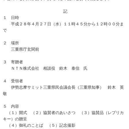
記
１ 日時
平成２８年４月２７日（水）１１時４５分から１２時００分ま
で
２ 場所
三重県庁玄関前
３ 寄贈者
ＮＴＮ株式会社 相談役 鈴木 泰信 氏
４ 受領者
伊勢志摩サミット三重県民会議会長（三重県知事） 鈴木 英
敬
５ 内容
（１）開式 （２）協賛者のあいさつ （３）協賛品（レプリカ
キー）の贈呈
（４）御礼のことば （５）記念撮影