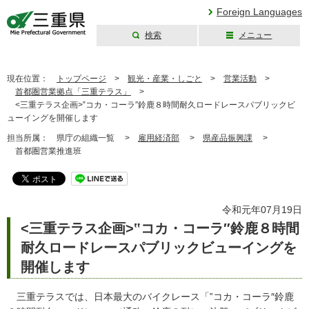
Foreign Languages
検索
メニュー
三重県公式ウェブ
サイト
現在位置：
トップページ
>
観光・産業・しごと
>
営業活動
>
首都圏営業拠点「三重テラス」
>
<三重テラス企画>‟コカ・コーラ″鈴鹿８時間耐久ロードレースパブリックビ
ューイングを開催します
担当所属：
県庁の組織一覧 >
雇用経済部
>
県産品振興課
>
首都圏営業推進班
令和元年07月19日
<三重テラス企画>‟コカ・コーラ″鈴鹿８時間
耐久ロードレースパブリックビューイングを
開催します
三重テラスでは、日本最大のバイクレース「‟コカ・コーラ″鈴鹿