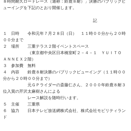
８時間耐久ロードレース（通称：鈴鹿８耐）」決勝のパブリックビ
ューイングを下記のとおり開催します。
記
１ 日時 令和元年７月２８日（日） １１時００分から２０時
００分まで
２ 場所 三重テラス２階イベントスペース
（東京都中央区日本橋室町２－４－１ ＹＵＩＴＯ
ＡＮＮＥＸ２階）
３ 参加費 無料
４ 内容 鈴鹿８耐決勝のパブリックビューイング（１１時００
分から２０時００分まで）
元ＧＰライダーの斎藤仁さん、２０００年鈴鹿８耐３
位入賞の芹沢太麻樹さんによる
レース解説を随時行います。
５ 主催 三重県
６ 協力 日本テレビ放送網株式会社、株式会社モビリティラン
ド