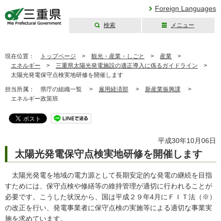
Foreign Languages
検索
メニュー
三重県公式ウェブ
サイト
現在位置：
トップページ
>
観光・産業・しごと
>
産業
>
エネルギー
>
三重県太陽光発電施設の適正導入に係るガイドライン
>
太陽光発電保守点検実地研修を開催します
担当所属：
県庁の組織一覧 >
雇用経済部
>
新産業振興課
>
エネルギー政策班
平成30年10月06日
太陽光発電保守点検実地研修を開催します
太陽光発電を地域の電力源として長期安定的な発電の継続を目指
すためには、保守点検や修繕等の維持管理が適切に行われることが
必要です。こうした状況から、国は平成２９年4月にＦＩＴ法（※）
の改正を行い、発電事業者に保守点検の実施等による適切な事業実
施を求めています。