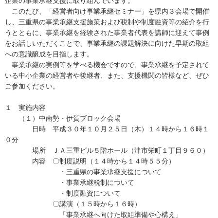
企業の事業承継支援に取り組んでいます。
このたび、「経営者向け事業承継セミナー」を県内３会場で開催
し、三重県の事業承継支援施策および税制や制度融資等の紹介を行
うとともに、事業承継を経験された事業者代表を講師に迎えて事例
をお話しいただくことで、事業承継の課題解決に向けた早期の取組
への意識醸成を目指します。
事業承継の実例等を学べる機会ですので、事業承継を予定されて
いる中小企業の経営者や後継者、また、支援機関の皆様など、ぜひ
ご参加ください。
１ 実施内容
（１）中南勢・伊賀ブロック会場
日時 平成３０年１０月２５日（木）１４時から１６時１
０分
場所 ＪＡ三重ビル５階ホール（津市栄町１丁目９６０）
内容 〇制度説明（１４時から１４時５５分）
・三重県の事業承継支援について
・事業承継税制について
・制度融資について
〇講演（１５時から１６時）
「事業承継へ向けた取組準備や心構え」