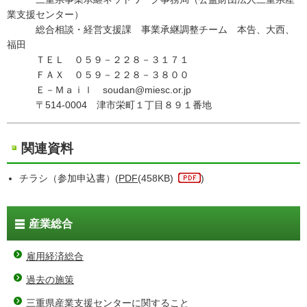
業支援センター）
総合相談・経営支援課 事業承継調整チーム 本告、大西、
福田
ＴＥＬ ０５９－２２８－３１７１
ＦＡＸ ０５９－２２８－３８００
Ｅ－Ｍａｉｌ soudan@miesc.or.jp
〒514-0004 津市栄町１丁目８９１番地
関連資料
チラシ（参加申込書）(
PDF
(458KB)
)
産業総合
雇用経済総合
過去の施策
三重県産業支援センターに関すること