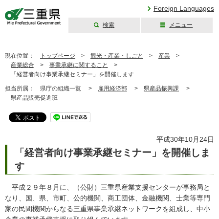
Foreign Languages
検索
メニュー
三重県公式ウェブ
サイト
現在位置：
トップページ
>
観光・産業・しごと
>
産業
>
産業総合
>
事業承継に関すること
>
「経営者向け事業承継セミナー」を開催します
担当所属：
県庁の組織一覧 >
雇用経済部
>
県産品振興課
>
県産品販売促進班
平成30年10月24日
「経営者向け事業承継セミナー」を開催しま
す
平成２９年８月に、（公財）三重県産業支援センターが事務局と
なり、国、県、市町、公的機関、商工団体、金融機関、士業等専門
家の民間機関からなる三重県事業承継ネットワークを組成し、中小