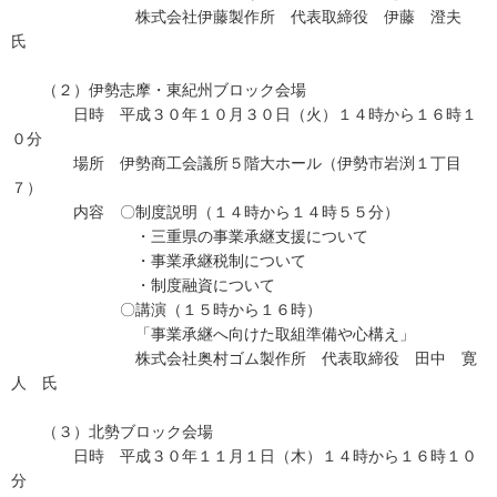
株式会社伊藤製作所 代表取締役 伊藤 澄夫
氏
（２）伊勢志摩・東紀州ブロック会場
日時 平成３０年１０月３０日（火）１４時から１６時１
０分
場所 伊勢商工会議所５階大ホール（伊勢市岩渕１丁目
７）
内容 〇制度説明（１４時から１４時５５分）
・三重県の事業承継支援について
・事業承継税制について
・制度融資について
〇講演（１５時から１６時）
「事業承継へ向けた取組準備や心構え」
株式会社奥村ゴム製作所 代表取締役 田中 寛
人 氏
（３）北勢ブロック会場
日時 平成３０年１１月１日（木）１４時から１６時１０
分