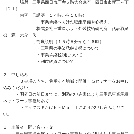
場所 三重県四日市庁舎６階大会議室（四日市市新正４丁
目２１）
内容 〇講演（１４時から１５時）
「事業承継へ向けた取組準備や心構え」
株式会社三重ロボット外装技術研究所 代表取締
役 森 大介 氏
〇制度説明（１５時５分から１６時）
・三重県の事業承継支援について
・事業承継税制について
・制度融資について
２ 申し込み
・３会場のうち、希望する地域で開催するセミナーをお申し
込みください。
・開催日の前日までに、別添の申込書により三重県事業承継
ネットワーク事務局あて
ファックスまたはＥ－Ｍａｉｌによりお申し込みくださ
い。
３ 主催者・問い合わせ先
三重県事業承継ネットワーク事務局（公益財団法人三重県産