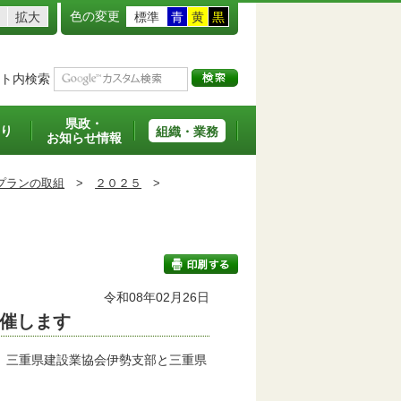
色の変更
拡大
標準
青
黄
黒
ト内検索
県政・
り
組織・業務
お知らせ情報
プランの取組
>
２０２５
>
令和08年02月26日
催します
印刷する
、三重県建設業協会伊勢支部と三重県