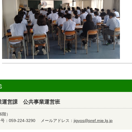
先
業運営課 公共事業運営班
6階）
：059-224-3290
メールアドレス：
jigyos@pref.mie.lg.jp