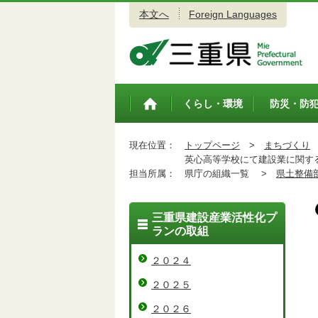
本文へ
Foreign Languages
三重県公式ウェブサイト
くらし・環境
防災・防
トップペ
ージ
現在位置：
トップページ
>
まちづくり
英心高等学校にて建設業に関す
担当所属：
県庁の組織一覧 >
県土整備
三重県建設産業活性化プ
ランの取組
２０２４
２０２５
２０２６