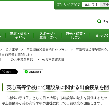
文字サイズ変更
元に戻す
縮小
サイ
健康・福祉・
スポーツ・
観光・産業・
犯
まちづく
子ども
教育・文化
しごと
>
公共事業
>
三重県建設産業活性化プラン
>
三重県建設産業活性化
る出前授業を開催します
部
>
公共事業運営課
>
公共事業運営班
英心高等学校にて建設業に関する出前授業を開
「地域の守り手」として日々活躍する建設業の魅力を発信するため
県土整備部が英心高等学校の生徒に向けて出前授業を開催します。