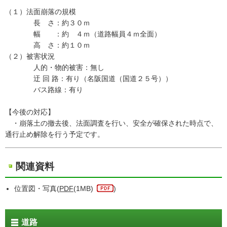
（１）法面崩落の規模
長 さ：約３０ｍ
幅 ：約 ４ｍ（道路幅員４ｍ全面）
高 さ：約１０ｍ
（２）被害状況
人的・物的被害：無し
迂 回 路：有り（名阪国道（国道２５号））
バス路線：有り
【今後の対応】
・崩落土の撤去後、法面調査を行い、安全が確保された時点で、
通行止め解除を行う予定です。
関連資料
位置図・写真(
PDF
(1MB)
)
道路