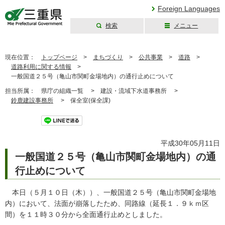
Foreign Languages
検索
メニュー
三重県公式ウェブ
サイト
現在位置：
トップページ
>
まちづくり
>
公共事業
>
道路
>
道路利用に関する情報
>
一般国道２５号（亀山市関町金場地内）の通行止めについて
担当所属：
県庁の組織一覧 >
建設・流域下水道事務所 >
鈴鹿建設事務所
>
保全室(保全課)
ツイート
平成30年05月11日
一般国道２５号（亀山市関町金場地内）の通
行止めについて
本日（５月１０日（木））、一般国道２５号（亀山市関町金場地
内）において、法面が崩落したため、同路線（延長１．９ｋｍ区
間）を１１時３０分から全面通行止めとしました。