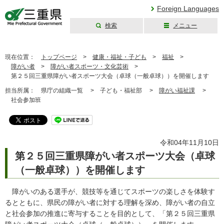
Foreign Languages
検索
メニュー
三重県公式ウェブ
サイト
現在位置：
トップページ
>
健康・福祉・子ども
>
福祉
>
障がい者
>
障がい者スポーツ・文化芸術
>
第２５回三重県障がい者スポーツ大会（卓球（一般卓球））を開催します
担当所属：
県庁の組織一覧 >
子ども・福祉部 >
障がい福祉課
>
社会参加班
令和04年11月10日
第２５回三重県障がい者スポーツ大会（卓球
（一般卓球））を開催します
障がいのある選手が、競技等を通じてスポーツの楽しさを体験す
るとともに、県民の障がい者に対する理解を深め、障がい者の自立
と社会参加の推進に寄与することを目的として、「第２５回三重県