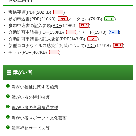
実施要領(
PDF
(202KB)
)
参加申込書(
PDF
(216KB)
／
エクセル
(79KB)
)
参加申込書の記入要領(
PDF
(179KB)
)
介助許可申請書(
PDF
(130KB)
／
ワード
(15KB)
)
介助許可申請書の記入要領(
PDF
(143KB)
)
新型コロナウイルス感染症対策について(
PDF
(174KB)
)
チラシ(
PDF
(407KB)
)
障がい者
障がい福祉に関する施策
障がい者の権利擁護
障がい者の意思疎通支援
障がい者スポーツ・文化芸術
障害福祉サービス等