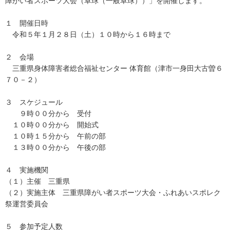
障がい者スポーツ大会（卓球（一般卓球））」を開催します。
１ 開催日時
令和５年１月２８日（土）１０時から１６時まで
２ 会場
三重県身体障害者総合福祉センター 体育館（津市一身田大古曽６
７０－２）
３ スケジュール
９時００分から 受付
１０時００分から 開始式
１０時１５分から 午前の部
１３時００分から 午後の部
４ 実施機関
（１）主催 三重県
（２）実施主体 三重県障がい者スポーツ大会・ふれあいスポレク
祭運営委員会
５ 参加予定人数