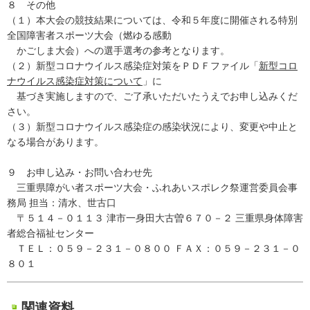
８ その他
（１）本大会の競技結果については、令和５年度に開催される特別
全国障害者スポーツ大会（燃ゆる感動
かごしま大会）への選手選考の参考となります。
（２）新型コロナウイルス感染症対策をＰＤＦファイル「
新型コロ
ナウイルス感染症対策について
」に
基づき実施しますので、ご了承いただいたうえでお申し込みくだ
さい。
（３）新型コロナウイルス感染症の感染状況により、変更や中止と
なる場合があります。
９ お申し込み・お問い合わせ先
三重県障がい者スポーツ大会・ふれあいスポレク祭運営委員会事
務局 担当：清水、世古口
〒５１４－０１１３ 津市一身田大古曽６７０－２ 三重県身体障害
者総合福祉センター
ＴＥＬ：０５９－２３１－０８００ ＦＡＸ：０５９－２３１－０
８０１
関連資料