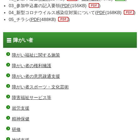
03_参加申込書の記入要領(
PDF
(155KB)
)
04_新型コロナウイルス感染症対策について(
PDF
(168KB)
)
05_チラシ(
PDF
(488KB)
)
障がい者
障がい福祉に関する施策
障がい者の権利擁護
障がい者の意思疎通支援
障がい者スポーツ・文化芸術
障害福祉サービス等
就労支援
精神保健
研修