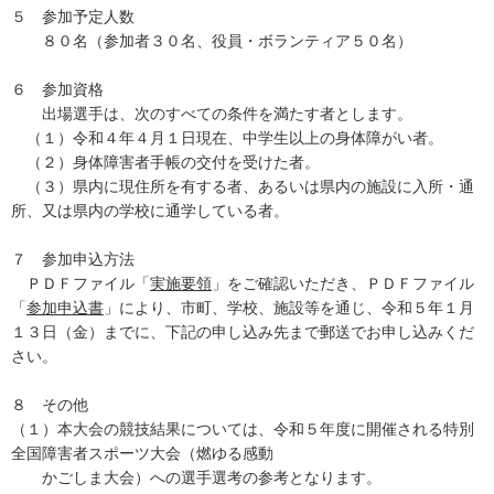
５ 参加予定人数
８０名（参加者３０名、役員・ボランティア５０名）
６ 参加資格
出場選手は、次のすべての条件を満たす者とします。
（１）令和４年４月１日現在、中学生以上の身体障がい者。
（２）身体障害者手帳の交付を受けた者。
（３）県内に現住所を有する者、あるいは県内の施設に入所・通
所、又は県内の学校に通学している者。
７ 参加申込方法
ＰＤＦファイル「
実施要領
」をご確認いただき、ＰＤＦファイル
「
参加申込書
」により、市町、学校、施設等を通じ、令和５年１月
１３日（金）までに、下記の申し込み先まで郵送でお申し込みくだ
さい。
８ その他
（１）本大会の競技結果については、令和５年度に開催される特別
全国障害者スポーツ大会（燃ゆる感動
かごしま大会）への選手選考の参考となります。