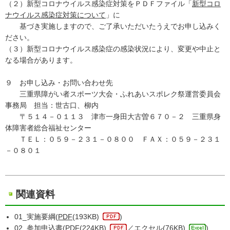
（２）新型コロナウイルス感染症対策をＰＤＦファイル「
新型コロ
ナウイルス感染症対策について
」に
基づき実施しますので、ご了承いただいたうえでお申し込みく
ださい。
（３）新型コロナウイルス感染症の感染状況により、変更や中止と
なる場合があります。
９ お申し込み・お問い合わせ先
三重県障がい者スポーツ大会・ふれあいスポレク祭運営委員会
事務局 担当：世古口、柳内
〒５１４－０１１３ 津市一身田大古曽６７０－２ 三重県身
体障害者総合福祉センター
ＴＥＬ：０５９－２３１－０８００ ＦＡＸ：０５９－２３１
－０８０１
関連資料
01_実施要綱(
PDF
(193KB)
)
02_参加申込書(
PDF
(224KB)
／
エクセル
(76KB)
)