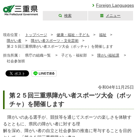
Foreign Languages
検索
メニュー
三重県公式ウェブ
サイト
現在位置：
トップページ
>
健康・福祉・子ども
>
福祉
>
障がい者
>
障がい者スポーツ・文化芸術
>
第２５回三重県障がい者スポーツ大会（ボッチャ）を開催します
担当所属：
県庁の組織一覧 >
子ども・福祉部 >
障がい福祉課
>
社会参加班
令和04年11月25日
第２５回三重県障がい者スポーツ大会（ボッ
チャ）を開催します
障がいのある選手が、競技等を通じてスポーツの楽しさを体験す
るとともに、県民の障がい者に対する理
解を深め、障がい者の自立と社会参加の推進に寄与することを目的