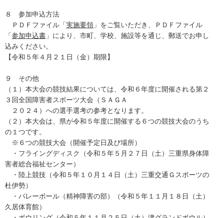
８ 参加申込方法
ＰＤＦファイル「
実施要領
」をご覧いただき、ＰＤＦファイル
「
参加申込書
」により、市町、学校、施設等を通じ、郵送でお申し
込みください。
【令和５年４月２１日（金）期限】
９ その他
（１）本大会の競技結果については、令和６年度に開催される第２
３回全国障害者スポーツ大会（ＳＡＧＡ
２０２４）への選手選考の参考となります。
（２）本大会は、県が令和５年度に開催する６つの競技大会のうち
の１つです。
※６つの競技大会（開催予定日及び場所）
・フライングディスク（令和５年５月２７日（土）三重県身体障
害者総合福祉センター）
・陸上競技（令和５年１０月１４日（土）三重交通Ｇスポーツの
杜伊勢）
・バレーボール（精神障害の部）（令和５年１１月１８日（土）
久居体育館）
・ボウリング（令和５年１１月２５日（土）津グランドボウル）