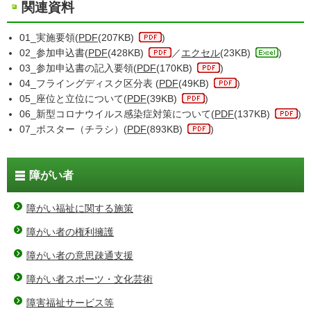
関連資料
01_実施要領(
PDF
(207KB)
)
02_参加申込書(
PDF
(428KB)
／
エクセル
(23KB)
)
03_参加申込書の記入要領(
PDF
(170KB)
)
04_フライングディスク区分表 (
PDF
(49KB)
)
05_座位と立位について(
PDF
(39KB)
)
06_新型コロナウイルス感染症対策について(
PDF
(137KB)
)
07_ポスター（チラシ）(
PDF
(893KB)
)
障がい者
障がい福祉に関する施策
障がい者の権利擁護
障がい者の意思疎通支援
障がい者スポーツ・文化芸術
障害福祉サービス等