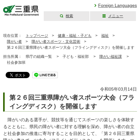
Foreign Languages
検索
メニュー
三重県公式ウェブ
サイト
現在位置：
トップページ
>
健康・福祉・子ども
>
福祉
>
障がい者
>
障がい者スポーツ・文化芸術
>
第２６回三重県障がい者スポーツ大会（フライングディスク）を開催します
担当所属：
県庁の組織一覧 >
子ども・福祉部 >
障がい福祉課
>
社会参加班
令和05年03月14日
第２６回三重県障がい者スポーツ大会（フラ
イングディスク）を開催します
障がいのある選手が、競技等を通じてスポーツの楽しさを体験す
るとともに、県民の障がい者に対する理解を深め、障がい者の自立
と社会参加の推進に寄与することを目的として、「第２６回三重県