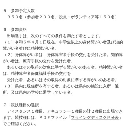
５ 参加予定人数
３５０名（参加者２００名、役員・ボランティア等１５０名）
６ 参加資格
出場選手は、次のすべての条件を満たす者とします。
（１）令和５年４月１日現在、中学生以上の身体障がい者及び知的
障がい者並びに精神障がい者。
（２）身体障がい者は、身体障害者手帳の交付を受けた者。知的障
がい者は、療育手帳の交付を受けた者、
あるいはその取得の対象に準ずる障がいのある者。精神障がい者
は、精神障害者保健福祉手帳の交付を
受けた者、あるいはその取得の対象に準ずる障がいのある者。
（３）県内に現住所を有する者、あるいは県内の施設に入所・通
所、又は県内の学校に通学している者。
７ 競技種目の選択
ディスタンス１種目、アキュラシー１種目の計２種目に出場でき
ます。競技種目は、ＰＤＦファイル「
フライングディスク区分表
」
でご確認ください。