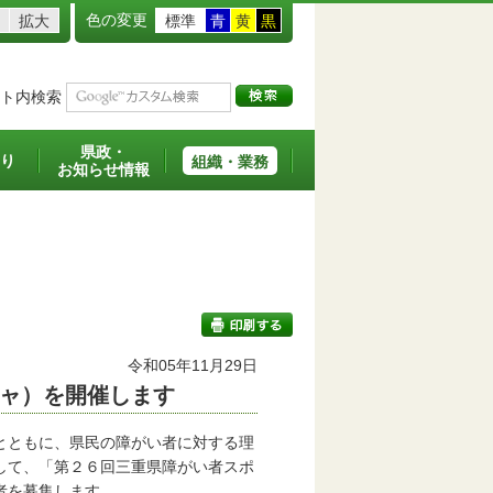
色の変更
拡大
標準
青
黄
黒
ト内検索
県政・
り
組織・業務
お知らせ情報
令和05年11月29日
ャ）を開催します
印刷する
とともに、県民の障がい者に対する理
して、「第２６回三重県障がい者スポ
者を募集します。