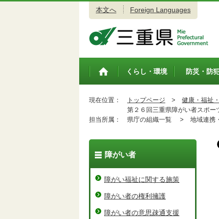
本文へ
Foreign Languages
三重県公式ウェブサイト
くらし・環境
防災・防
トップペ
ージ
現在位置：
トップページ
>
健康・福祉
第２６回三重県障がい者スポー
担当所属：
県庁の組織一覧 >
地域連携・
障がい者
障がい福祉に関する施策
障がい者の権利擁護
障がい者の意思疎通支援