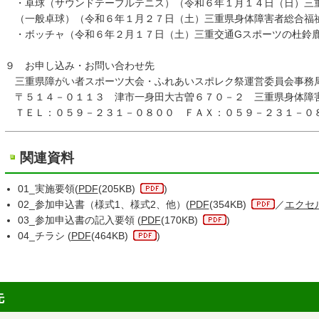
・卓球（サウンドテーブルテニス）（令和６年１月１４日（日）三
（一般卓球）（令和６年１月２７日（土）三重県身体障害者総合福
・ボッチャ（令和６年２月１７日（土）三重交通Gスポーツの杜鈴鹿
９ お申し込み・お問い合わせ先
三重県障がい者スポーツ大会・ふれあいスポレク祭運営委員会事務
〒５１４－０１１３ 津市一身田大古曽６７０－２ 三重県身体障
ＴＥＬ：０５９－２３１－０８００ ＦＡＸ：０５９－２３１－０
関連資料
01_実施要領(
PDF
(205KB)
)
02_参加申込書（様式1、様式2、他）(
PDF
(354KB)
／
エクセ
03_参加申込書の記入要領 (
PDF
(170KB)
)
04_チラシ (
PDF
(464KB)
)
先