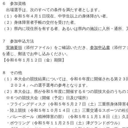
６ 参加資格
出場選手は、次のすべての条件を満たす者とします。
（１）令和５年４月１日現在、中学生以上の身体障がい者。
（２）身体障害者手帳の交付を受けた者。
（３）県内に現住所を有する者、あるいは県内の施設に入所・通所、
７ 参加申込方法
実施要領
（添付ファイル）をご確認いただき、
参加申込書
（添付フ
を通じ、郵送でお申し込みください。
【令和６年１月１２日（金）期限】
８ その他
（１）本大会の競技結果については、令和６年度に開催される第２３
２０２４」への選手選考の参考となります。
（２）本大会は、県が令和５年度に開催する６つの競技大会のうちの
※６つの競技大会（開催（予定）日及び場所）
・フライングディスク（令和５年５月２７日（土）三重県身体障害
・陸上競技（令和５年１０月１４日（土）三重交通Ｇスポーツの杜
・バレーボール（精神障害の部）（令和５年１１月１８日（土）久
・ボウリング（令和５年１１月２５日（土）津グランドボウル）