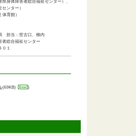
重県身体障害者総合福祉センター）、
祉センター）
 体育館）
局 担当：世古口、柳内
害者総合福祉センター
８０１
ル
(69KB)
)