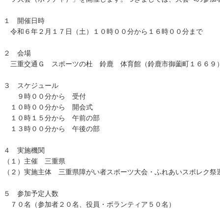
１ 開催日時
令和６年２月１７日（土）１０時００分から１６時００分まで
２ 会場
三重交通Ｇ スポーツの杜 鈴鹿 体育館（鈴鹿市御薗町１６６９
３ スケジュール
９時００分から 受付
１０時００分から 開会式
１０時１５分から 午前の部
１３時００分から 午後の部
４ 実施機関
（１）主催 三重県
（２）実施主体 三重県障がい者スポーツ大会・ふれあいスポレク祭
５ 参加予定人数
７０名（参加者２０名、役員・ボランティア５０名）