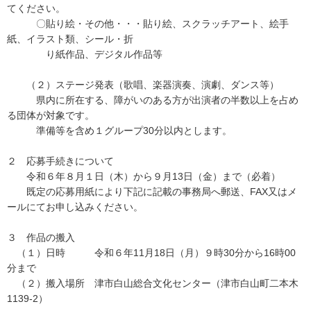
てください。
〇貼り絵・その他・・・貼り絵、スクラッチアート、絵手
紙、イラスト類、シール・折
り紙作品、デジタル作品等
（２）ステージ発表（歌唱、楽器演奏、演劇、ダンス等）
県内に所在する、障がいのある方が出演者の半数以上を占め
る団体が対象です。
準備等を含め１グループ30分以内とします。
２ 応募手続きについて
令和６年８月１日（木）から９月13日（金）まで（必着）
既定の応募用紙により下記に記載の事務局へ郵送、FAX又はメ
ールにてお申し込みください。
３ 作品の搬入
（１）日時 令和６年11月18日（月）９時30分から16時00
分まで
（２）搬入場所 津市白山総合文化センター（津市白山町二本木
1139-2）