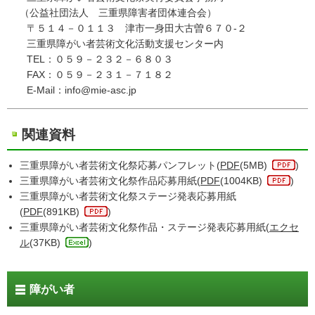
（公益社団法人 三重県障害者団体連合会）
〒５１４－０１１３ 津市一身田大古曽６７０-２
三重県障がい者芸術文化活動支援センター内
TEL：０５９－２３２－６８０３
FAX：０５９－２３１－７１８２
E-Mail：info@mie-asc.jp
関連資料
三重県障がい者芸術文化祭応募パンフレット(
PDF
(5MB)
)
三重県障がい者芸術文化祭作品応募用紙(
PDF
(1004KB)
)
三重県障がい者芸術文化祭ステージ発表応募用紙
(
PDF
(891KB)
)
三重県障がい者芸術文化祭作品・ステージ発表応募用紙(
エクセ
ル
(37KB)
)
障がい者