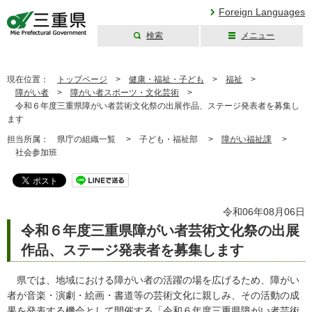
Foreign Languages
検索
メニュー
三重県公式ウェブ
サイト
現在位置：
トップページ
>
健康・福祉・子ども
>
福祉
>
障がい者
>
障がい者スポーツ・文化芸術
>
令和６年度三重県障がい者芸術文化祭の出展作品、ステージ発表者を募集し
ます
担当所属：
県庁の組織一覧 >
子ども・福祉部 >
障がい福祉課
>
社会参加班
令和06年08月06日
令和６年度三重県障がい者芸術文化祭の出展
作品、ステージ発表者を募集します
県では、地域における障がい者の活躍の場を広げるため、障がい
者が音楽・演劇・絵画・書道等の芸術文化に親しみ、その活動の成
果を発表する機会として開催する「令和６年度三重県障がい者芸術