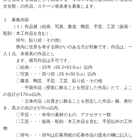
文化祭」の作品、ステージ発表者を募集します。
１ 募集内容
（１）作品展（絵画、写真、書道、陶芸、手芸、工芸（版画・
彫刻・木工作品を含む）、
俳句、貼り絵・その他）
県内に住所を有する障がいのある方が対象です。作品は、一
人１点、未発表の作品とし
ます。模写作品は不可です。
〇絵画・・・15号（65.2×53.0㎝）以内
〇写真・・・四つ切（25.4×30.5㎝）以内
〇書道、陶芸、手芸、工芸、貼り絵・その他
・平面作品（壁面に飾ることを想定した作品）たて、よこ
の合計が170㎝以内。
・立体作品（台置きに飾ることを想定した作品）幅、奥行
き、高さの合計が170㎝以内。
〇手芸・・・布等の素材のもの、アクセサリー類
〇工芸・・・版画・彫刻・木工作品を含む、手芸以外の工作
物
〇俳句・・・俳句は応募用紙の応募作品の題名の欄に記入し