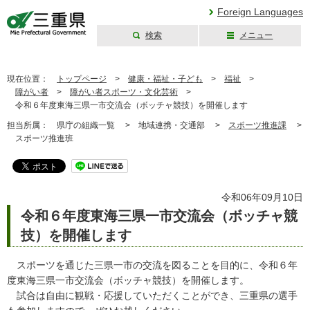
Foreign Languages
検索
メニュー
三重県公式ウェブ
サイト
現在位置：
トップページ
>
健康・福祉・子ども
>
福祉
>
障がい者
>
障がい者スポーツ・文化芸術
>
令和６年度東海三県一市交流会（ボッチャ競技）を開催します
担当所属：
県庁の組織一覧 >
地域連携・交通部 >
スポーツ推進課
>
スポーツ推進班
令和06年09月10日
令和６年度東海三県一市交流会（ボッチャ競
技）を開催します
スポーツを通じた三県一市の交流を図ることを目的に、令和６年
度東海三県一市交流会（ボッチャ競技）を開催します。
試合は自由に観戦・応援していただくことができ、三重県の選手