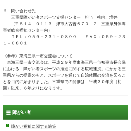
６ 問い合わせ先
三重県障がい者スポーツ支援センター 担当：柳内、増井
（〒５１４－０１１３ 津市大古曽６７０－２ 三重県身体障
害者総合福祉センター内）
ＴＥＬ：０５９－２３１－０８００ ＦＡＸ：０５９－２３
１－０８０１
《参考》東海三県一市交流会について
東海三県一市交流会は、平成２９年度東海三県一市知事市長会議
における「障がい者スポーツの推進に関する広域連携」にかかる三
重県からの提案のもと、スポーツを通じて自治体間の交流を図るこ
とを目的に始まりました。三重県での開催は、平成３０年度（初
回）以来、６年ぶりになります。
障がい者
障がい福祉に関する施策