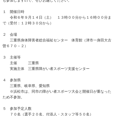
も参加しますので、ぜひお越しください。
１ 開催日時
令和６年９月１４日（土） １３時００分から１６時００分ま
で（受付：１２時３０分から）
２ 会場
三重県身体障害者総合福祉センター 体育館（津市一身田大古
曽６７０－２）
３ 主催等
主催 三重県
実施主体 三重県障がい者スポーツ支援センター
４ 参加県
三重県、岐阜県、愛知県
※浜松市は、同市の障がい者スポーツ大会と開催日が重なった
ため不参加。
５ 参加予定人数
７０名（選手２０名、付添人・スタッフ等５０名）