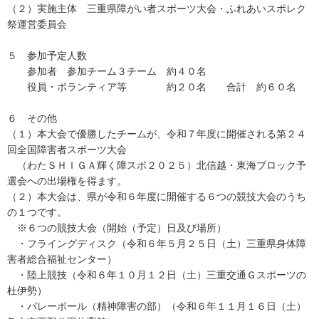
（２）実施主体 三重県障がい者スポーツ大会・ふれあいスポレク
祭運営委員会
５ 参加予定人数
参加者 参加チーム３チーム 約４０名
役員・ボランティア等 約２０名 合計 約６０名
６ その他
（１）本大会で優勝したチームが、令和７年度に開催される第２４
回全国障害者スポーツ大会
（わたＳＨＩＧＡ輝く障スポ２０２５）北信越・東海ブロック予
選会への出場権を得ます。
（２）本大会は、県が令和６年度に開催する６つの競技大会のうち
の１つです。
※６つの競技大会（開始（予定）日及び場所）
・フライングディスク（令和６年５月２５日（土）三重県身体障
害者総合福祉センター）
・陸上競技（令和６年１０月１２日（土）三重交通Ｇスポーツの
杜伊勢）
・バレーボール（精神障害の部）（令和６年１１月１６日（土）