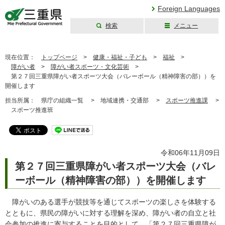
Foreign Languages
検索
メニュー
三重県公式ウェブ
サイト
現在位置：
トップページ
>
健康・福祉・子ども
>
福祉
>
障がい者
>
障がい者スポーツ・文化芸術
>
第２７回三重県障がい者スポーツ大会（バレーボール（精神障害の部））を
開催します
担当所属：
県庁の組織一覧 >
地域連携・交通部 >
スポーツ推進課
>
スポーツ推進班
令和06年11月09日
第２７回三重県障がい者スポーツ大会（バレ
ーボール（精神障害の部））を開催します
障がいのある選手が競技等を通じてスポーツの楽しさを体験する
とともに、県民の障がいに対する理解を深め、障がい者の自立と社
会参加の推進に寄与することを目的として、「第２７回三重県障が