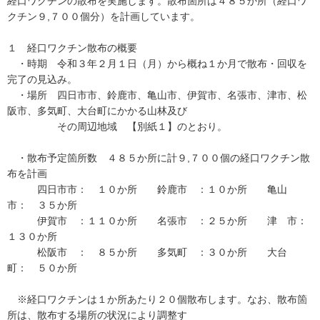
経口ワクチンの散布を実施します。散布箇所は４８５か所（経口ワ
クチン９,７００個分）を計画しています。
１ 経口ワクチン散布の概要
・時期 令和３年２月１日（月）から概ね１か月で散布・回収を
完了の見込み。
・場所 四日市市、鈴鹿市、亀山市、伊賀市、名張市、津市、松
阪市、多気町、大台町にかかる山林及び
その周辺地域 【別紙１】のとおり。
・散布予定箇所数 ４８５か所に計９,７００個の経口ワクチン散
布を計画
四日市市： １０か所 鈴鹿市 ：１０か所 亀山
市： ３５か所
伊賀市 ：１１０か所 名張市 ：２５か所 津 市：
１３０か所
松阪市 ： ８５か所 多気町 ：３０か所 大台
町： ５０か所
※経口ワクチンは１か所あたり２０個散布します。なお、散布箇
所は、散布する場所の状況により調整す