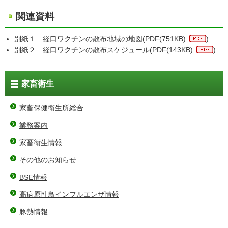
関連資料
別紙１ 経口ワクチンの散布地域の地図(
PDF
(751KB)
)
別紙２ 経口ワクチンの散布スケジュール(
PDF
(143KB)
)
家畜衛生
家畜保健衛生所総合
業務案内
家畜衛生情報
その他のお知らせ
BSE情報
高病原性鳥インフルエンザ情報
豚熱情報