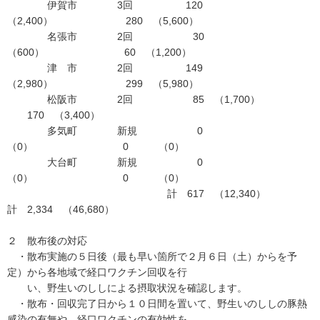
伊賀市 3回 120
（2,400） 280 （5,600）
名張市 2回 30
（600） 60 （1,200）
津 市 2回 149
（2,980） 299 （5,980）
松阪市 2回 85 （1,700）
170 （3,400）
多気町 新規 0
（0） 0 （0）
大台町 新規 0
（0） 0 （0）
計 617 （12,340）
計 2,334 （46,680）
２ 散布後の対応
・散布実施の５日後（最も早い箇所で２月６日（土）からを予
定）から各地域で経口ワクチン回収を行
い、野生いのししによる摂取状況を確認します。
・散布・回収完了日から１０日間を置いて、野生いのししの豚熱
感染の有無や、経口ワクチンの有効性を