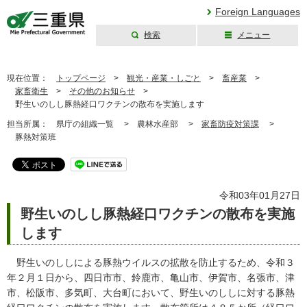
Foreign Languages
検索
メニュー
三重県公式ウェブ
サイト
現在位置：
トップページ
>
観光・産業・しごと
>
畜産業
>
家畜衛生
>
その他のお知らせ
>
野生いのしし豚熱経口ワクチンの散布を実施します
担当所属：
県庁の組織一覧 >
農林水産部 >
家畜防疫対策課
>
豚熱対策班
令和03年01月27日
野生いのしし豚熱経口ワクチンの散布を実施
します
野生いのししによる豚熱ウイルスの拡散を防止するため、令和３
年２月１日から、四日市市、鈴鹿市、亀山市、伊賀市、名張市、津
市、松阪市、多気町、大台町において、野生いのししに対する豚熱