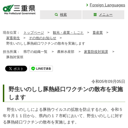
Foreign Languages
検索
メニュー
三重県公式ウェブ
サイト
現在位置：
トップページ
>
観光・産業・しごと
>
畜産業
>
家畜衛生
>
その他のお知らせ
>
野生いのしし豚熱経口ワクチンの散布を実施します
担当所属：
県庁の組織一覧 >
農林水産部 >
家畜防疫対策課
>
豚熱対策班
令和05年09月05日
野生いのしし豚熱経口ワクチンの散布を実施
します
野生いのししによる豚熱ウイルスの拡散を防止するため、令和５
年９月１１日から、県内の１７市町において、野生いのししに対す
る豚熱経口ワクチンの散布を実施します。