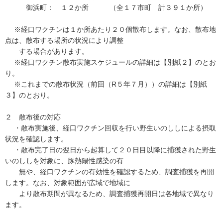
御浜町： １２か所 （全１７市町 計３９１か所）
※経口ワクチンは１か所あたり２０個散布します。なお、散布地
点は、散布する場所の状況により調整
する場合があります。
※経口ワクチン散布実施スケジュールの詳細は【別紙２】のとお
り。
※これまでの散布状況（前回（R５年７月））の詳細は【別紙
３】のとおり。
２ 散布後の対応
・散布実施後、経口ワクチン回収を行い野生いのししによる摂取
状況を確認します。
・散布完了日の翌日から起算して２０日目以降に捕獲された野生
いのししを対象に、豚熱陽性感染の有
無や、経口ワクチンの有効性を確認するため、調査捕獲を再開
します。なお、対象範囲が広域で地域に
より散布期間が異なるため、調査捕獲再開日は各地域で異なり
ます。