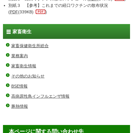
別紙３ 【参考】これまでの経口ワクチンの散布状況
(
PDF
(339KB)
)
家畜衛生
家畜保健衛生所総合
業務案内
家畜衛生情報
その他のお知らせ
BSE情報
高病原性鳥インフルエンザ情報
豚熱情報
本ページに関する問い合わせ先