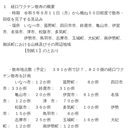
１ 経口ワクチン散布の概要
・時期 令和５年９月１１日（月）から概ね５０日程度で散布・
回収を完了する見込み
・場所 いなべ市、菰野町、四日市市、鈴鹿市、亀山市、伊賀
市、名張市、津市、松阪市、多気町、
伊勢市、鳥羽市、志摩市、玉城町、大紀町、南伊勢町、
御浜町における山林及びその周辺地域
【別紙１】のとおり
・散布地点数（予定） ３９１か所で計７，８２０個の経口ワク
チン散布を計画
いなべ市：１２か所 菰野町： ８か所 四日市
市：３３か所 鈴鹿市： ３１か所
亀山市： ２０か所 伊賀市： ６１か所 名張
市： １２か所 津 市： ７０か所
松阪市： ３６か所 多気町： １０か所 伊勢
市： １５か所 鳥羽市： ６か所
志摩市： ２５か所 玉城町： １６か所 大紀
町： １２か所 南伊勢町：１２か所