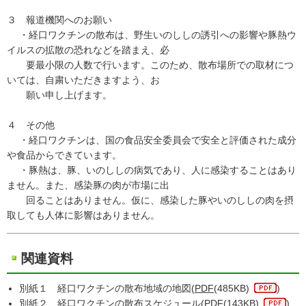
３ 報道機関へのお願い
・経口ワクチンの散布は、野生いのししの誘引への影響や豚熱ウ
イルスの拡散の恐れなどを踏まえ、必
要最小限の人数で行います。このため、散布場所での取材につ
いては、自粛いただきますよう、お
願い申し上げます。
４ その他
・経口ワクチンは、国の食品安全委員会で安全と評価された成分
や食品からできています。
・豚熱は、豚、いのししの病気であり、人に感染することはあり
ません。また、感染豚の肉が市場に出
回ることはありません。仮に、感染した豚やいのししの肉を摂
取しても人体に影響はありません。
関連資料
別紙１ 経口ワクチンの散布地域の地図(
PDF
(485KB)
)
別紙２ 経口ワクチンの散布スケジュール(
PDF
(143KB)
)