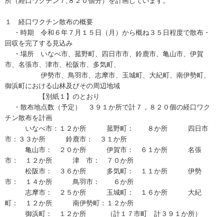
所（経口ワクチン７,８２０個分）を計画しています。
１ 経口ワクチン散布の概要
・時期 令和６年７月１５日（月）から概ね３５日程度で散布・
回収を完了する見込み
・場所 いなべ市、菰野町、四日市市、鈴鹿市、亀山市、伊賀
市、名張市、津市、松阪市、多気町、
伊勢市、鳥羽市、志摩市、玉城町、大紀町、南伊勢町、
御浜町における山林及びその周辺地域
【別紙１】のとおり
・散布地点数（予定） ３９１か所で計７，８２０個の経口ワク
チン散布を計画
いなべ市：１２か所 菰野町： ８か所 四日市
市：３３か所 鈴鹿市： ３１か所
亀山市： ２０か所 伊賀市： ６１か所 名張
市： １２か所 津 市： ７０か所
松阪市： ３６か所 多気町： １１か所 伊勢
市： １４か所 鳥羽市： ６か所
志摩市： ２５か所 玉城町： １６か所 大紀
町： １２か所 南伊勢町：１２か所
御浜町： １２か所 （計１７市町 計３９１か所）