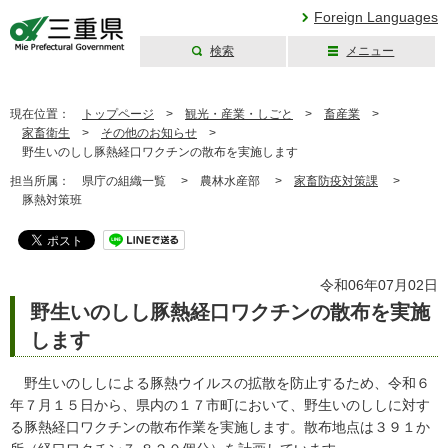
Foreign Languages
検索
メニュー
三重県公式ウェブ
サイト
現在位置：
トップページ
>
観光・産業・しごと
>
畜産業
>
家畜衛生
>
その他のお知らせ
>
野生いのしし豚熱経口ワクチンの散布を実施します
担当所属：
県庁の組織一覧 >
農林水産部 >
家畜防疫対策課
>
豚熱対策班
令和06年07月02日
野生いのしし豚熱経口ワクチンの散布を実施
します
野生いのししによる豚熱ウイルスの拡散を防止するため、令和６
年７月１５日から、県内の１７市町において、野生いのししに対す
る豚熱経口ワクチンの散布作業を実施します。散布地点は３９１か