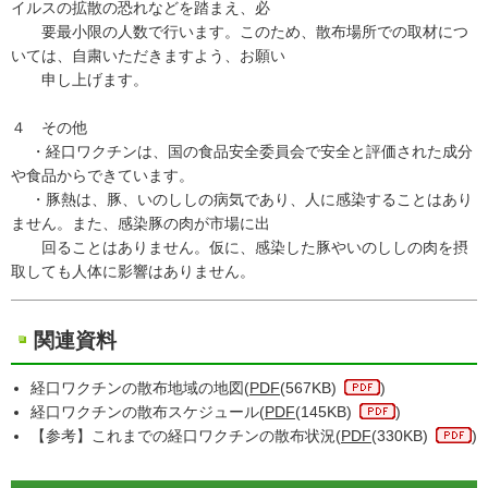
イルスの拡散の恐れなどを踏まえ、必
要最小限の人数で行います。このため、散布場所での取材につ
いては、自粛いただきますよう、お願い
申し上げます。
４ その他
・経口ワクチンは、国の食品安全委員会で安全と評価された成分
や食品からできています。
・豚熱は、豚、いのししの病気であり、人に感染することはあり
ません。また、感染豚の肉が市場に出
回ることはありません。仮に、感染した豚やいのししの肉を摂
取しても人体に影響はありません。
関連資料
経口ワクチンの散布地域の地図(
PDF
(567KB)
)
経口ワクチンの散布スケジュール(
PDF
(145KB)
)
【参考】これまでの経口ワクチンの散布状況(
PDF
(330KB)
)