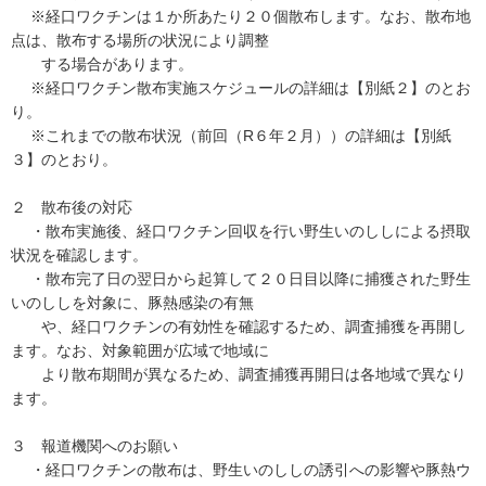
※経口ワクチンは１か所あたり２０個散布します。なお、散布地
点は、散布する場所の状況により調整
する場合があります。
※経口ワクチン散布実施スケジュールの詳細は【別紙２】のとお
り。
※これまでの散布状況（前回（R６年２月））の詳細は【別紙
３】のとおり。
２ 散布後の対応
・散布実施後、経口ワクチン回収を行い野生いのししによる摂取
状況を確認します。
・散布完了日の翌日から起算して２０日目以降に捕獲された野生
いのししを対象に、豚熱感染の有無
や、経口ワクチンの有効性を確認するため、調査捕獲を再開し
ます。なお、対象範囲が広域で地域に
より散布期間が異なるため、調査捕獲再開日は各地域で異なり
ます。
３ 報道機関へのお願い
・経口ワクチンの散布は、野生いのししの誘引への影響や豚熱ウ