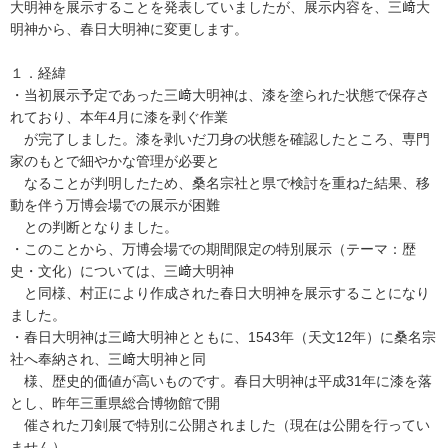
大明神を展示することを発表していましたが、展示内容を、三﨑大
明神から、春日大明神に変更します。
１．経緯
・当初展示予定であった三﨑大明神は、漆を塗られた状態で保存さ
れており、本年4月に漆を剥ぐ作業
が完了しました。漆を剥いだ刀身の状態を確認したところ、専門
家のもとで細やかな管理が必要と
なることが判明したため、桑名宗社と県で検討を重ねた結果、移
動を伴う万博会場での展示が困難
との判断となりました。
・このことから、万博会場での期間限定の特別展示（テーマ：歴
史・文化）については、三﨑大明神
と同様、村正により作成された春日大明神を展示することになり
ました。
・春日大明神は三﨑大明神とともに、1543年（天文12年）に桑名宗
社へ奉納され、三﨑大明神と同
様、歴史的価値が高いものです。春日大明神は平成31年に漆を落
とし、昨年三重県総合博物館で開
催された刀剣展で特別に公開されました（現在は公開を行ってい
ません）。