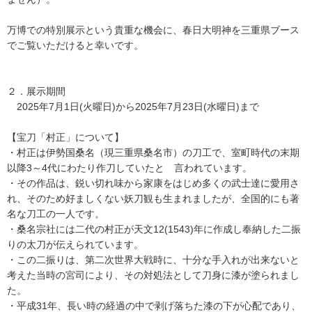
万博での特別展示という貴重な機会に、春日大明神を三重県ブース
でご覧いただけると幸いです。
２．展示期間
2025年7月1日(火曜日)から2025年7月23日(水曜日)まで
【宝刀「村正」について】
・村正は伊勢国桑名（現三重県桑名市）の刀工で、室町時代の末期
以降3～4代にわたり作刀していたと 言われています。
・その作品は、鋭い切れ味から家康をはじめ多くの武士達に愛用さ
れ、そのため好ましくない妖刀観も生まれましたが、全国的にも著
名な刀工の一人です。
・桑名宗社には二代の村正が天文12(1543)年に作成し奉納した二振
りの太刀が伝えられています。
・この二振りは、第二次世界大戦時に、十分な手入れが出来ないと
考えた当時の宮司により、その対処法として刀身に漆が塗られまし
た。
・平成31年、長い時の経過の中で剥げ落ちた漆の下が心配であり、