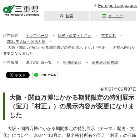
Foreign Languages
検索
メニュー
三重県公式ウェブ
サイト
現在位置：
トップページ
>
観光・産業・しごと
>
営業活動
>
2025年大阪・関西万博
>
大阪・関西万博にかかる期間限定の特別展示（宝刀「村正」）の展示内容が
変更になりました
担当所属：
県庁の組織一覧 >
雇用経済部
>
雇用経済総務課
令和07年06月07日
大阪・関西万博にかかる期間限定の特別展示
（宝刀「村正」）の展示内容が変更になりま
した
大阪・関西万博にかかる期間限定の特別展示（テーマ：歴史・文
化）について、2024年10月に、桑名宗社所有の宝刀「村正」の三﨑