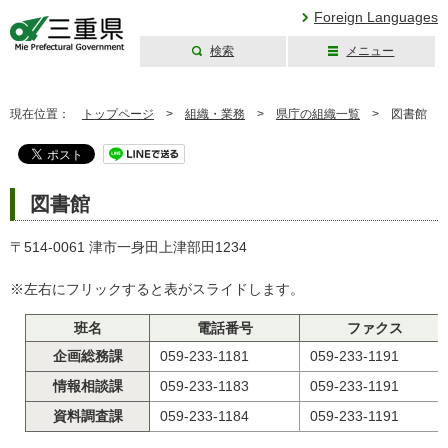
Foreign Languages
検索
メニュー
三重県公式ウェブ
サイト
現在位置：
トップページ
>
組織・業務
>
県庁の組織一覧
>
図書館
図書館
〒514-0061 津市一身田上津部田1234
※左右にフリックすると表がスライドします。
班名
電話番号
ファクス
企画総務課
059-233-1181
059-233-1191
情報相談課
059-233-1183
059-233-1191
資料調査課
059-233-1184
059-233-1191