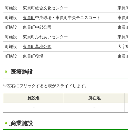
町施設
東員町
総合文化センター
東員町
町施設
東員町
中央球場・東員町中央テニスコート
東員町
町施設
東員町
中部公園
東員町
町施設
東員町ふれあいセンター
東員町
町施設
東員町墓地公園
大字鳥取
町施設
東員町役場
東員町
医療施設
※左右にフリックすると表がスライドします。
施設名
所在地
－
－
商業施設