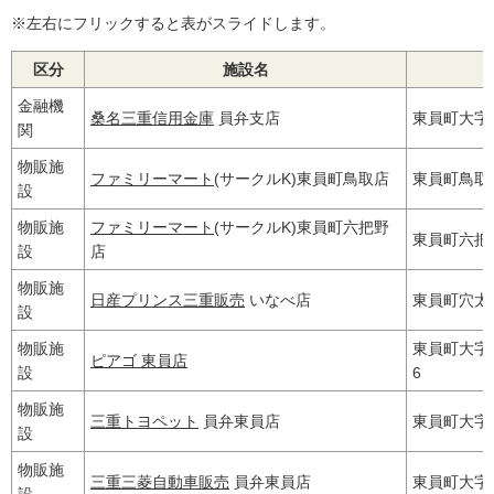
※左右にフリックすると表がスライドします。
区分
施設名
金融機
桑名三重信用金庫
員弁支店
東員町大字鳥
関
物販施
ファミリーマート
(サークルK)東員町鳥取店
東員町鳥取1
設
物販施
ファミリーマート
(サークルK)東員町六把野
東員町六把野
設
店
物販施
日産プリンス三重販売
いなべ店
東員町穴太22
設
物販施
東員町大字
ピアゴ 東員店
設
6
物販施
三重トヨペット
員弁東員店
東員町大字鳥
設
物販施
三重三菱自動車販売
員弁東員店
東員町大字鳥
設