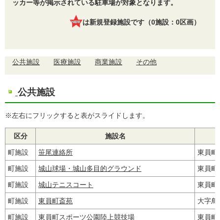
ッカー等が掲示されている駐車場が対象となります。
は新規登録施設です（0施設：0区画）
公共施設
医療施設
商業施設
その他
公共施設
※左右にフリックすると表がスライドします。
区分
施設名
町施設
笹尾連絡所
東員町
町施設
城山球場・城山多目的グラウンド
東員町
町施設
城山テニスコート
東員町
町施設
東員町斎苑
大字鳥取
町施設
東員町
スポーツ公園陸上競技場
東員町