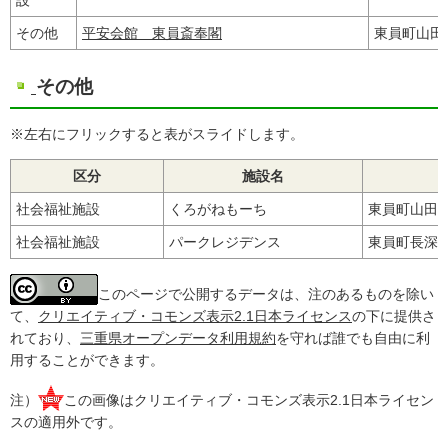
その他
平安会館 東員斎奉閣
東員町山田25
その他
※左右にフリックすると表がスライドします。
区分
施設名
社会福祉施設
くろがねもーち
東員町山田15
社会福祉施設
パークレジデンス
東員町長深31
このページで公開するデータは、注のあるものを除い
て、
クリエイティブ・コモンズ表示2.1日本ライセンス
の下に提供さ
れており、
三重県オープンデータ利用規約
を守れば誰でも自由に利
用することができます。
注）
この画像はクリエイティブ・コモンズ表示2.1日本ライセン
スの適用外です。