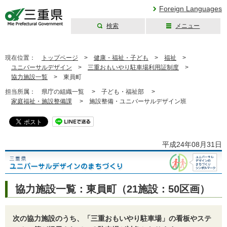
Foreign Languages
検索
メニュー
三重県公式ウェブ
サイト
現在位置：
トップページ
>
健康・福祉・子ども
>
福祉
>
ユニバーサルデザイン
>
三重おもいやり駐車場利用証制度
>
協力施設一覧
>
東員町
担当所属：
県庁の組織一覧 >
子ども・福祉部 >
家庭福祉・施設整備課
>
施設整備・ユニバーサルデザイン班
平成24年08月31日
協力施設一覧：東員町（21施設：50区画）
次の協力施設のうち、「三重おもいやり駐車場」の看板やステ