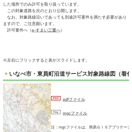
した場所でのみ許可を取り扱っています。
この対象道路を次のとおり公開します。
なお、対象路線沿いであっても別途許可要件を満たす必要があり
ますので、ご注意願います。
許可要件へ（
e-すまい三重へ
）
※左右にフリックすると表がスライドします。
いなべ市・東員町沿道サービス対象路線図（着
pdfファイル
mgcファイル
注：mgcファイルは、簡易ＧＩＳアプリケー