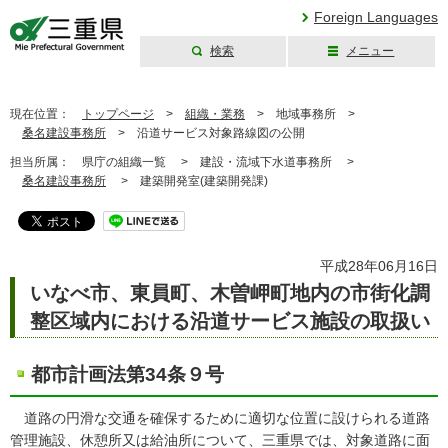
Foreign Languages
検索
メニュー
三重県公式ウェブ
サイト
現在位置：
トップページ
>
組織・業務
>
地域事務所 >
桑名建設事務所
>
沿道サービス対象路線図の公開
担当所属：
県庁の組織一覧 >
建設・流域下水道事務所 >
桑名建設事務所
>
建築開発室(建築開発課)
平成28年06月16日
いなべ市、東員町、木曽岬町地内の市街化調
整区域内における沿道サービス施設の取扱い
都市計画法第34条９号
道路の円滑な交通を確保するために適切な位置に設けられる道路
管理施設、休憩所又は給油所について、三重県では、対象道路に面