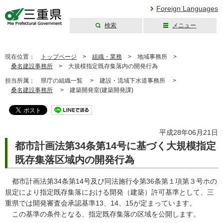
Foreign Languages
検索
メニュー
三重県公式ウェブ
サイト
現在位置：
トップページ
>
組織・業務
>
地域事務所 >
桑名建設事務所
>
大規模指定既存集落内の開発行為
担当所属：
県庁の組織一覧 >
建設・流域下水道事務所 >
桑名建設事務所
>
建築開発室(建築開発課)
平成28年06月21日
都市計画法第34条第14号に基づく大規模指定
既存集落区域内の開発行為
都市計画法第34条第14号及び同法施行令第36条第１項第３号ホの
規定により指定既存集落における開発（建築）許可基準として、三
重県では開発審査会承認基準13、14、15が定まっています。
この基準の条件となる、指定既存集落の区域を公開します。