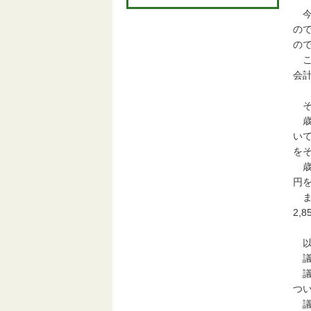
今
ので
の
これ
会計
そ
歳
いて
を
歳出
円
ま
2,
以
議
議
つ
議