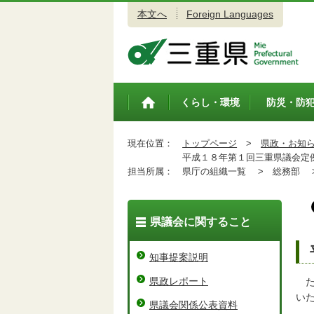
本文へ
Foreign Languages
三重県公式ウェブサイト
くらし・環境
防災・防
トップペ
ージ
現在位置：
トップページ
>
県政・お知
平成１８年第１回三重県議会定
担当所属：
県庁の組織一覧 >
総務部 
県議会に関すること
知事提案説明
県政レポート
た
い
県議会関係公表資料