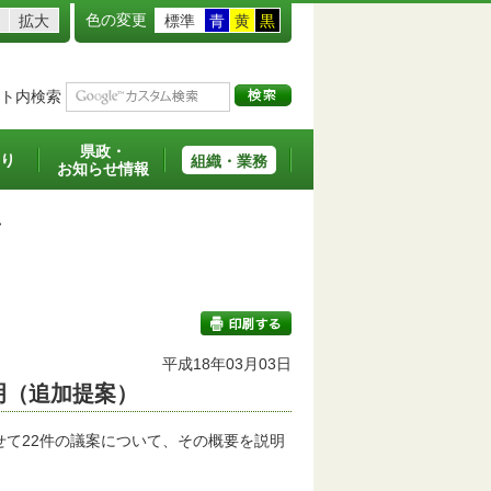
色の変更
拡大
標準
青
黄
黒
ト内検索
県政・
り
組織・業務
お知らせ情報
>
平成18年03月03日
明（追加提案）
印刷する
せて22件の議案について、その概要を説明