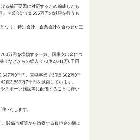
ける補正要因に対応するため編成したも
増額、企業会計で8,595万円の減額を行うも
千円となり、特別会計、企業会計を合わせた三
700万円を増額する一方、国庫支出金につ
金などからの繰入金70億2,041万6千円
7万9千円、直轄事業で3億8,602万9千
億3,869万7千円を減額しています。
やスポーツ施設等に配備することに伴い
明いたします。
て、関係市町等から徴収する負担金の額に