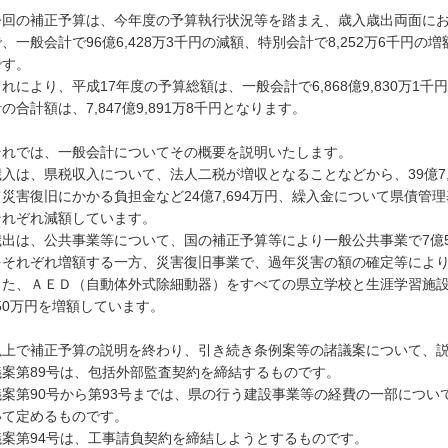
回の補正予算は、今年度の予算執行状況等を踏まえ、歳入歳出両面にお
、一般会計で96億6,428万3千円の減額、特別会計で8,252万6千円の
です。
により、平成17年度の予算総額は、一般会計で6,868億9,830万1
の合計額は、7,847億9,891万8千円となります。
れでは、一般会計についてその概要を説明いたします。
入は、県税収入について、法人二税が増収となることなどから、39億7,
災害復旧にかかる負担金など24億7,694万円、繰入金について県債管理基
それぞれ減額しています。
は、公共事業等について、国の補正予算等により一般公共事業で7億5,64
をそれぞれ増額する一方、災害復旧事業で、過年災害の額の確定等により42
た、ＡＥＤ（自動体外式除細動器）をすべての県立学校と生涯学習施設
850万円を増額しています。
上で補正予算の説明を終わり、引き続き条例案等の諸議案について、説
案第89号は、包括外部監査契約を締結するものです。
案第90号から第93号までは、県の行う建設事業等の経費の一部につい
いて定めるものです。
案第94号は、工事請負契約を締結しようとするものです。