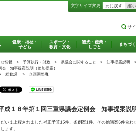
文字サイズ変更
元に戻す
縮小
サイ
健康・福祉・
スポーツ・
観光・産業・
犯
まちづく
子ども
教育・文化
しごと
らせ情報
>
予算執行・財政
>
県議会に関すること
>
知事提案説明
例会 知事提案説明（追加提案）
>
総務課
>
企画調整班
平成１８年第１回三重県議会定例会 知事提案説
だいま上程されました補正予算15件、条例案1件、その他議案6件合わ
たします。