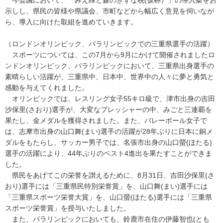
今会議において、「みえ緑と森のきずな税(仮称）」の導入案をお
示しし、県民の皆様や県議会、市町などから幅広く意見を伺いなが
ら、導入に向けた取組を進めていきます。
（ロンドンオリンピック、パラリンピックでの三重県選手の活躍）
スポーツについては、この7月から9月にかけて開催されましたロ
ンドンオリンピック、パラリンピックにおいて、三重県出身選手の
素晴らしい活躍が、三重県中、日本中、世界中の人々に夢と勇気と
感動を与えてくれました。
オリンピックでは、レスリング女子55キロ級で、津市出身の吉田
沙保里(さおり)選手が、大変なプレッシャーの中、みごと三連覇を
果たし、金メダルを獲得されました。また、バレーボール女子で
は、志摩市出身の山口舞(まい)選手の活躍が28年ぶりに日本に銅メ
ダルをもたらし、サッカー男子では、名張市出身の山口螢(ほたる)
選手の活躍により、44年ぶりのベスト4進出を果たすことができま
した。
県民をあげてこの栄誉を讃えるために、8月31日、吉田沙保里(さ
おり)選手には「三重県民特別栄誉賞」を、山口舞(まい)選手には
「三重県スポーツ栄誉大賞」を、山口螢(ほたる)選手には「三重県
スポーツ栄誉賞」を授与いたしました。
また、パラリンピックにおいても、鈴鹿市在住の伊藤智也(とも