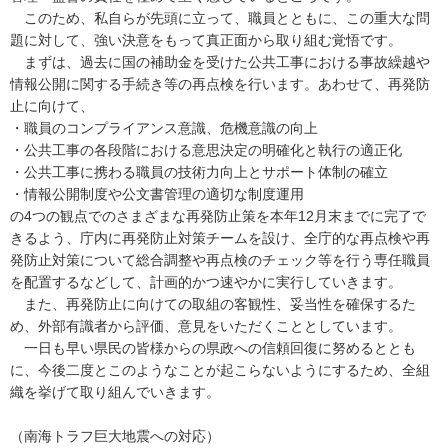
このため、私自らが先頭に立って、職員とともに、この重大な問
題に対して、強い決意をもって真正面から取り組む覚悟です。
まずは、過去に国の補助金を受けた公共工事における事故繰越や
情報公開に関する手続き等の再点検を行います。あわせて、再発防
止に向けて、
・職員のコンプライアンス意識、危機意識の向上
・公共工事の各段階における意思決定の明確化と執行の適正化
・公共工事に携わる職員の技術力向上とサポート体制の確立
・情報公開制度や公文書管理の適切な制度運用
の4つの観点でのさまざまな再発防止策を本年12月末までに完了で
きるよう、庁内に再発防止対策チームを設け、全庁的な再点検や再
発防止対策について総合調整や再点検のチェック等を行う専任職員
を配置するなどして、計画的かつ速やかに実行していきます。
また、再発防止に向けての取組の客観性、妥当性を確保するた
め、外部有識者から評価、意見をいただくこととしています。
一日も早い県民の皆様からの県政への信頼回復に努めるととも
に、今後二度とこのようなことが起こらないようにするため、全組
織を挙げて取り組んでいきます。
（南海トラフ巨大地震への対応）