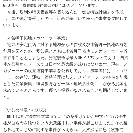
650億円、雇用創出効果は約2,400人としています。
今後、規制の特例措置等を盛り込んだ「総合特区計画」を作成
し、国の認定を受けたのち、計画に基づいて種々の事業を展開して
いきます。
（木曽岬干拓地メガソーラー事業）
電力の安定供給に対する地域からの貢献及び木曽岬干拓地の有効
利用を図るため、愛知県とともに木曽岬干拓地にメガソーラーを設
置することとしました。発電規模は最大35メガワットであり、自治
体が公募するケースでは日本で最大級の規模になります。現在、メ
ガソーラーの設置運営事業者を公募しており、事業者には、メガソ
ーラーの建設、運転、維持管理に加え、メガソーラーの整備を契機
とした産業振興、環境教育など一層の地域活性化につながる提案を
求めているところです。優れた提案がなされることを期待していま
す。
（いじめ問題への対応）
昨年10月に滋賀県大津市でいじめを受けていた中学2年の男子生
徒が自ら命を絶つという大変痛ましい事件が起こりました。その後
も各地でいじめに関する事件が伝えられ、大変残念に思う次第で