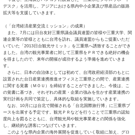
デスク」を活用し、アジアにおける県内中小企業及び県産品の販路
拡大等を支援していきます。
（「台湾経済産業交流ミッション」の成果）
また、7月には日台友好三重県議会議員連盟の皆様や三重大学、関
連企業等の皆様とともに台湾を訪れ、議員連盟からもご提案いただ
いていた「2013日台観光サミット」を三重県へ誘致することができ
ました。台湾の観光事業者に対して三重県をＰＲできる絶好の機会
を得ましたので、来年の開催が成功するよう準備を進めていきま
す。
さらに、日本の自治体としては初めて、台湾政府経済部のもとに
設置された台日産業連携推進オフィスと三重県との間で、産業連携
に関する覚書（ＭＯＵ）を締結することができました。今後は、こ
の覚書に基づき、それぞれの産業・企業の強みを生かす産業連携の
実行計画を共同で策定し、具体的な取組を実施していきます。
なお、10月には台北で開催される「台北国際旅行博」に三重県ブ
ースを出展する予定です。観光ＰＲなどを行うことで三重県の認知
度向上を図るとともに、台湾観光局や観光事業者との関係を強化
し、継続的な誘客につなげていきます。
このような県内企業の海外展開を促進していく取組に加え、グロ