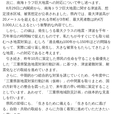
次に、南海トラフ巨大地震への対応について申し述べます。
8月29日に内閣府から、南海トラフ巨大地震に関する津波高、想
定浸水区域、被害想定が公表されました。県内では、最大津波高が
20メートルを超えるとされる市町が3市町、最大死者数は約4万
3,000人にも上るという衝撃的な内容でした。
しかし、この値は、発生しうる最大クラスの地震・津波を千年・
万年単位の時間軸で捉えたものです。私たちが今すぐにでも取り組
むべき地震対策は、むしろ「過去概ね100年から150年ほどの間隔を
もって、実際に繰り返し発生し、大きな被害をもたらしてきたよう
な地震」への対応であると考えます。
引き続き、昨年10月に策定した県民の生命を守ることを最優先と
した「三重県緊急地震対策行動計画」に基づき、津波避難対策、耐
震化などの取組を進めていきます。
さらに、中期的かつ総合的な対策を講じていくため、今年度中に
「三重県新地震対策行動計画（仮称）」の中間案を取りまとめ、国
の方針等との整合を図った上で、来年度の早い時期に策定すること
としています。あわせて、「三重県地域防災計画」の抜本的な見直
しを行います。
県民の皆様にも、「生きるために備える」「生きるために逃げ
る」自助・共助の取組を、さらに力強く着実に進めていただきたい