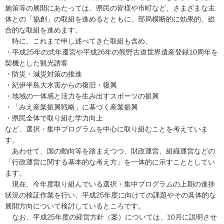
施策等の展開にあたっては、県民の皆様や市町など、さまざまな主
体との「協創」の取組を進めるとともに、部局横断的に効果的、総
合的な取組を進めます。
特に、これまで申し述べてきた取組も含め、
・平成25年の式年遷宮や平成26年の熊野古道世界遺産登録10周年を
契機とした観光誘客
・防災・減災対策の推進
・紀伊半島大水害からの復旧・復興
・地域の一体感と活力を生み出すスポーツの振興
・「みえ産業振興戦略」に基づく産業振興
・県民全体で取り組む学力向上
など、選択・集中プログラムを中心に取り組むことを考えていま
す。
あわせて、国の動向等を踏まえつつ、財政運営、組織運営などの
「行政運営に関する基本的な考え方」を一体的に示すこととしてい
ます。
現在、今年度取り組んでいる選択・集中プログラムの上期の進捗
状況の検証作業を行い、平成25年度に向けての課題やその具体的な
展開方向について検討しているところです。
なお、平成25年度の経営方針（案）については、10月に説明させ