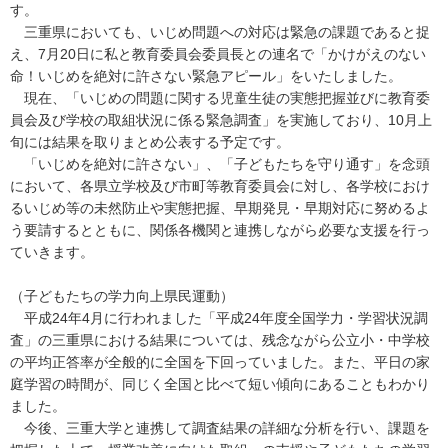
す。
三重県においても、いじめ問題への対応は緊急の課題であると捉
え、7月20日に私と教育委員会委員長との連名で「かけがえのない
命！いじめを絶対に許さない緊急アピール」をいたしました。
現在、「いじめの問題に関する児童生徒の実態把握並びに教育委
員会及び学校の取組状況に係る緊急調査」を実施しており、10月上
旬には結果を取りまとめ公表する予定です。
「いじめを絶対に許さない」、「子どもたちを守り通す」を念頭
において、各県立学校及び市町等教育委員会に対し、各学校におけ
るいじめ等の未然防止や実態把握、早期発見・早期対応に努めるよ
う要請するとともに、関係各機関と連携しながら必要な支援を行っ
ていきます。
（子どもたちの学力向上県民運動）
平成24年4月に行われました「平成24年度全国学力・学習状況調
査」の三重県における結果については、残念ながら公立小・中学校
の平均正答率が全般的に全国を下回っていました。また、平日の家
庭学習の時間が、同じく全国と比べて短い傾向にあることもわかり
ました。
今後、三重大学と連携して調査結果の詳細な分析を行い、課題を