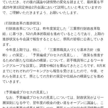
ていただき、その後の議論や諸情勢の変化を踏まえて、最終案を平
成25年第1回定例会2月会議において説明したいと考えていますの
で、ご理解いただきますよう、お願いいたします。
（行財政改革の進捗状況）
行財政改革については、昨年度策定した「三重県行財政改革取
組」に基づき、52の具体的取組を進めているところであり、上期の
進捗状況を今会議で報告するとともに、県民の皆様に公表していき
ます。
今年度上期では、特に、「『三重県職員人づくり基本方針（仮
称）』の策定」、「予算編成プロセスの見直し」、「政策を推進す
るための新たな仕組みの構築」について、若手職員等によるワーキ
ンググループを設置し、調査や検討を重ねてきたところです。8月末
までにそれぞれのワーキングから報告を受けましたので、今後、そ
れらを踏まえて、県としての方針の策定や仕組みの構築などを進め
ていきます。
（予算編成プロセスの見直し）
なお、予算編成プロセスの見直しについては、財政状況がより一
層深刻になる中で、翌年度の税金の使い道をオープンに議論し、こ