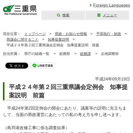
Foreign Languages
検索
メニュー
三重県公式ウェブ
サイト
現在位置：
トップページ
>
県政・お知らせ情報
>
予算執行・財政
>
県議会に関すること
>
知事提案説明
>
平成２４年第２回三重県議会定例会 知事提案説明 前篇
担当所属：
県庁の組織一覧 >
総務部 >
総務課
>
企画調整班
平成24年09月19日
平成２４年第２回三重県議会定例会 知事提
案説明 前篇
平成24年第2回定例会の開会にあたり、議案等の説明に先立ちま
して、当面の県政運営にあたっての私の考え方を申し述べます。
（鳥羽港改修工事に係る調査結果）