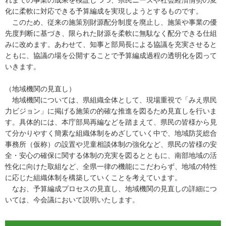
れまでの事業の成果を検証しつつ、県民ニーズや社会経済情勢の変
化に柔軟に対応できる予算編成を実現しようとするものです。
このため、従来の施策別財源配分制度を廃止し、施策や事業の優
先度判断に基づき、限られた財源を柔軟に無駄なく配分できる仕組
みに改めます。あわせて、知事と部局長による協議を充実させると
ともに、協議の場を公開することで予算編成過程の透明化を図って
いきます。
（地域機関の見直し）
地域機関については、県組織全体として、現場重視で「みえ県民
力ビジョン」に掲げる施策の的確な推進を図るため見直しを行いま
す。具体的には、本庁部局再編などを踏まえて、県民の皆様から見
て分かりやすく簡素な組織体制をめざしていく中で、地域防災総合
事務所（仮称）の設置や児童相談体制の強化など、県民の皆様の安
全・安心の確保に関する体制の充実を図るとともに、南部地域の活
性化に向けた取組など、全県一律の機能にこだわらず、地域の特性
に応じた組織体制を構築していくことを考えています。
なお、予算編成プロセスの見直し、地域機関の見直しの詳細につ
いては、今会議において説明いたします。