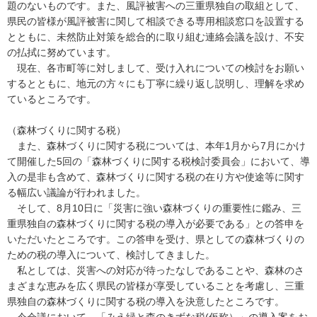
題のないものです。また、風評被害への三重県独自の取組として、
県民の皆様が風評被害に関して相談できる専用相談窓口を設置する
とともに、未然防止対策を総合的に取り組む連絡会議を設け、不安
の払拭に努めています。
現在、各市町等に対しまして、受け入れについての検討をお願い
するとともに、地元の方々にも丁寧に繰り返し説明し、理解を求め
ているところです。
（森林づくりに関する税）
また、森林づくりに関する税については、本年1月から7月にかけ
て開催した5回の「森林づくりに関する税検討委員会」において、導
入の是非も含めて、森林づくりに関する税の在り方や使途等に関す
る幅広い議論が行われました。
そして、8月10日に「災害に強い森林づくりの重要性に鑑み、三
重県独自の森林づくりに関する税の導入が必要である」との答申を
いただいたところです。この答申を受け、県としての森林づくりの
ための税の導入について、検討してきました。
私としては、災害への対応が待ったなしであることや、森林のさ
まざまな恵みを広く県民の皆様が享受していることを考慮し、三重
県独自の森林づくりに関する税の導入を決意したところです。