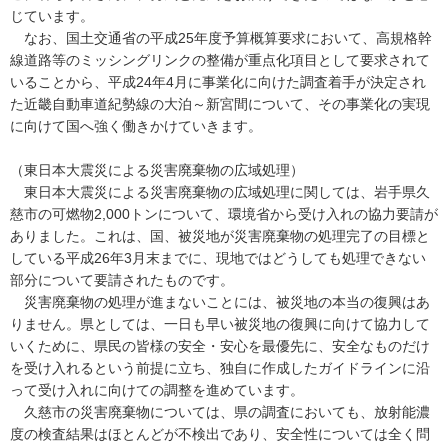
じています。
なお、国土交通省の平成25年度予算概算要求において、高規格幹
線道路等のミッシングリンクの整備が重点化項目として要求されて
いることから、平成24年4月に事業化に向けた調査着手が決定され
た近畿自動車道紀勢線の大泊～新宮間について、その事業化の実現
に向けて国へ強く働きかけていきます。
（東日本大震災による災害廃棄物の広域処理）
東日本大震災による災害廃棄物の広域処理に関しては、岩手県久
慈市の可燃物2,000トンについて、環境省から受け入れの協力要請が
ありました。これは、国、被災地が災害廃棄物の処理完了の目標と
している平成26年3月末までに、現地ではどうしても処理できない
部分について要請されたものです。
災害廃棄物の処理が進まないことには、被災地の本当の復興はあ
りません。県としては、一日も早い被災地の復興に向けて協力して
いくために、県民の皆様の安全・安心を最優先に、安全なものだけ
を受け入れるという前提に立ち、独自に作成したガイドラインに沿
って受け入れに向けての調整を進めています。
久慈市の災害廃棄物については、県の調査においても、放射能濃
度の検査結果はほとんどが不検出であり、安全性については全く問