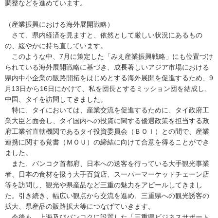
調整などを進めています。
（産業振興における海外展開戦略）
さて、県内経済を見ますと、依然として厳しい状況にあるもの
の、緩やかに持ち直しています。
このような中、7月に策定した「みえ産業振興戦略」にも位置づけ
られている海外展開戦略に基づき、成長著しいアジア市場における
県内中小企業の販路開拓をはじめとする海外展開を促進するため、9
月13日から16日にかけて、私を団長とするミッション団を結成し、
中国、タイを訪問してきました。
特に、タイにおいては、産業交流を促進するために、タイ政府工
業大臣と面会し、タイ国内への投資に関する優遇政策を担当する政
府工業省直轄機関であるタイ投資委員会（ＢＯＩ）との間で、産業
連携に関する覚書（ＭＯＵ）の締結に向けて合意を得ることができ
ました。
また、バンコク首都府、日本への送客を行っている大手観光事業
者、日本の食材を扱う大手百貨店、スーパーマーケットチェーン店
等を訪問し、観光や県産品など三重の魅力をアピールしてきまし
た。引き続き、幅広い観点から交流を進め、三重県への観光誘客の
拡大、県産品の販路拡大等につなげていきます。
今後も、上海及びバンコクに設置した「三重県ビジネスサポート