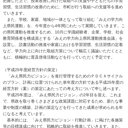
把握した上で、授業改善に向けた取組への支援や子どもたちの学習
習慣、生活習慣の改善のために、市町が行う取組への支援等を進め
ていきます。
また、学校、家庭、地域が一体となって取り組む「みえの学力向
上県民運動」を、今年度から4年間にわたって展開していきます。こ
の県民運動を推進するため、10月に学識経験者、企業、学校、社会
教育関係者を構成員とする「みえの学力向上県民運動推進会議」を
設置し、読書活動の推進や家庭における学習習慣、生活習慣の定着
など、学力向上に向けた取組方策について幅広く議論いただくとと
もに、積極的に普及啓発活動などを行っていただく予定です。
（平成25年度経営方針の策定）
「みえ県民力ビジョン」を進行管理するためのＰＤＣＡサイクル
のプラン、計画に位置づけられた単年度の方針である平成25年度の
経営方針（案）の策定にあたっての考え方について申し述べます。
平成25年度は、「みえ県民力ビジョン」の2年目を迎え、これま
で、県政を取り巻くさまざまな政策課題に対応するため、新たな事
業や制度の構築、計画の策定などを行ってきた成果が求められる年
になると考えています。
基本的には、「みえ県民力ビジョン・行動計画」に掲げた各施策
等の目標達成に向けて、戦略的に取組を推進していきます。また、