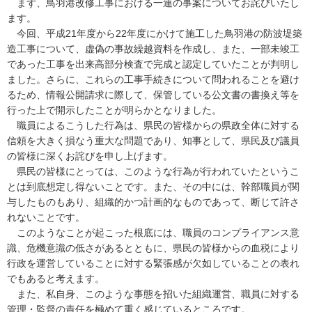
まず、鳥羽港改修工事における一連の事案についてお詫びいたし
ます。
今回、平成21年度から22年度にかけて施工した鳥羽港の防波堤築
造工事について、虚偽の事故繰越資料を作成し、また、一部未竣工
であった工事を出来高部分検査で完成と認定していたことが判明し
ました。さらに、これらの工事手続きについて問われることを避け
るため、情報公開請求に際して、保管している公文書の書換え等を
行った上で開示したことが明らかとなりました。
職員によるこうした行為は、県民の皆様からの県政全体に対する
信頼を大きく損なう重大な問題であり、知事として、県民及び議員
の皆様に深くお詫びを申し上げます。
県民の皆様にとっては、このような行為が行われていたというこ
とは到底想定し得ないことです。また、その中には、幹部職員が関
与したものもあり、組織的かつ計画的なものであって、断じて許さ
れないことです。
このようなことが起こった根底には、職員のコンプライアンス意
識、危機意識の低さがあるとともに、県民の皆様からの血税により
行政を運営していることに対する緊張感が欠如していることの表れ
でもあると考えます。
また、私自身、このような事態を招いた組織運営、職員に対する
管理・監督の責任を極めて重く感じているところです。