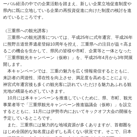
ーバル経済の中での企業活動を踏まえ、新しい企業立地促進制度や
県内に既に立地している企業の再投資促進に向けた制度の検討を進
めているところです。
（三重県への観光誘客）
三重県への観光誘客については、平成25年に式年遷宮、平成26年
に熊野古道世界遺産登録10周年を控え、三重県への注目が益々高ま
るこの機会を生かして、県民の皆様や市町、企業等と一体となった
「三重県観光キャンペーン（仮称）」を、平成25年4月から3年間展
開します。
本キャンペーンでは、三重の魅力を広く情報発信するとともに、
来訪者の周遊性、滞在性を向上させ、満足度を高めることにより、
神宮式年遷宮後も多くの観光客に訪れていただける魅力あふれる観
光地の構築をめざしていきます。
10月には本キャンペーンを推進していくために、県、市町、観光
事業者等で「三重県観光キャンペーン推進協議会（仮称）」を設立
するとともに、11月には伊勢市内においてキックオフ大会の開催を
予定しているところです。
また、三重県には魅力的な地域資源が多くありますが、首都圏を
はじめ全国的な知名度は必ずしも高くない状況です。そこで、日本