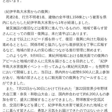
と思います。
（紀伊半島大水害からの復興）
死者2名、行方不明者1名、建物の全半壊1,158棟という被害を県
内にもたらした紀伊半島大水害から1年が経過しました。
被災施設の復旧などは着実に進んでいるものの、地域で暮らす皆
さんにとっての復旧・復興は、未だ道半ばにあります。
これまで以上にスピード感を持って、復旧・復興に向けた取組を
進めるとともに、関係市町と協力しながら進捗状況を丁寧に広報す
るなど、地域の皆さんの安心感につながる進行管理に努めます。
このような中、9月8日に、東紀州地域における観光面での復興の
アピールと地域の皆さんに元気を届けることを目的として、「紀伊
半島大水害復興イベント～行ってみよら♪東紀州元気祭～」を熊野市
において開催しました。当日は、県内外から総勢9,500人に及ぶ参加
があり、地域の皆さんとともに観光面での復興をアピールすること
ができました。
また、7月22日から30日にかけて行われた「第22回世界少年野球
大会三重・奈良・和歌山大会」は、国内外合わせて約6,200人もの参
加を得て、盛大に開催することができました。野球教室や交流試
合、交流行事などを通じて、紀伊半島大水害で被災された地域とそ
こに暮らす皆さんに、勇気と元気をお届けできたのではないかと感