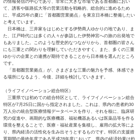
の情報発信の中心であり、非常に大きな市場である首都圏におい
て、誘客や販路拡大等の営業活動を戦略的、総合的に進めるため
に、平成25年の夏に「首都圏営業拠点」を東京日本橋に整備したい
と考えています。
日本橋は、三井家をはじめとする伊勢商人ゆかりの地であり、ま
た、江戸時代には多くの人々が参詣した伊勢神宮への旅の出発地で
もありました。このような歴史的なつながりから、首都圏の皆さん
にも三重との関わりを理解していただきやすく、また、多くの三重
ゆかりの企業との連携が期待できることから日本橋を選んだところ
です。
「首都圏営業拠点」が、さまざまな三重の魅力を予感、体感でき
る場所になるよう、今後、詳細を検討していきます。
（ライフイノベーション総合特区）
三重県では初めての総合特区として、ライフイノベーション総合
特区が7月25日に国から指定されました。これは、県内の患者約30
万人分の統合型医療情報データベースを作り、それを核に、臨床研
究の促進や、画期的な医療機器、福祉機器あるいは医薬品等を作る
環境を整えることで、医療・福祉産業を集積し、雇用の拡大等によ
り、県内経済の活性化を生み出そうとするものです。特区の支援措
置期間の最終年度である平成28年度において、県内の経済効果は約