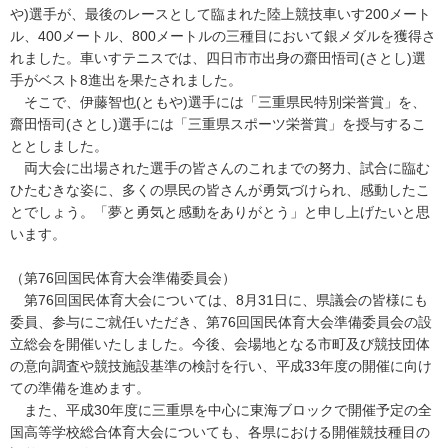
や)選手が、最後のレースとして臨まれた陸上競技車いす200メート
ル、400メートル、800メートルの三種目において銀メダルを獲得さ
れました。車いすテニスでは、四日市市出身の齋田悟司(さとし)選
手がベスト8進出を果たされました。
そこで、伊藤智也(ともや)選手には「三重県民特別栄誉賞」を、
齋田悟司(さとし)選手には「三重県スポーツ栄誉賞」を授与するこ
ととしました。
両大会に出場された選手の皆さんのこれまでの努力、試合に臨む
ひたむきな姿に、多くの県民の皆さんが勇気づけられ、感動したこ
とでしょう。「夢と勇気と感動をありがとう」と申し上げたいと思
います。
（第76回国民体育大会準備委員会）
第76回国民体育大会については、8月31日に、県議会の皆様にも
委員、参与にご就任いただき、第76回国民体育大会準備委員会の設
立総会を開催いたしました。今後、会場地となる市町及び競技団体
の意向調査や競技施設基準の検討を行い、平成33年度の開催に向け
ての準備を進めます。
また、平成30年度に三重県を中心に東海ブロックで開催予定の全
国高等学校総合体育大会についても、各県における開催競技種目の