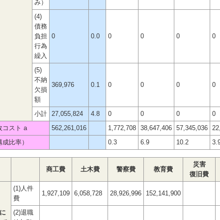
み）
(4)
債務
負担
0
0.0
0
0
0
0
行為
繰入
(5)
不納
369,976
0.1
0
0
0
0
欠損
額
小計
27,055,824
4.8
0
0
0
0
政コスト a
562,261,016
1,772,708
38,647,406
57,345,036
22
構成比率）
0.3
6.9
10.2
3.
災害
商工費
土木費
警察費
教育費
復旧費
(1)人件
1,927,109
6,058,728
28,926,996
152,141,900
費
に
(2)退職