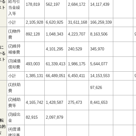
かる
給与引
178,819
562,197
2,684,172
14,117,439
スト
当金繰
入等
小計
2,105,928
6,620,925
31,611,168
166,259,339
(1)物件
892,128
1,048,343
4,223,707
8,163,506
費
(2)維持
に
4,101,295
240,529
345,970
補修費
かる
スト
(3)減価
493,003
61,339,413
1,986,175
5,644,077
償却費
小計
1,385,131
66,489,051
6,450,411
14,153,553
(1)扶助
97,626
費
(2)補助
4,165,742
1,428,587
275,473
8,441,653
費等
(3)繰出
82,915
2,097,879
転
金
出的
(4)普通
な
建設事