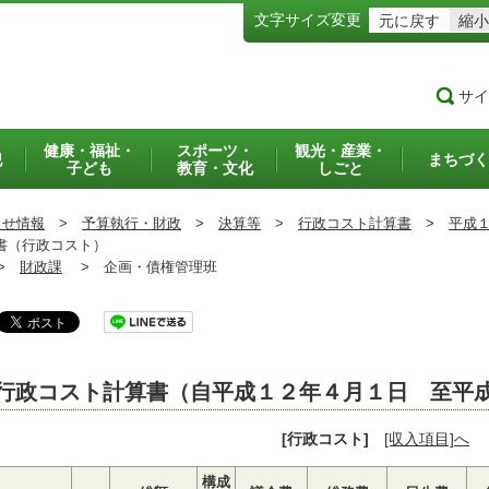
文字サイズ変更
元に戻す
縮小
サイ
健康・福祉・
スポーツ・
観光・産業・
犯
まちづく
子ども
教育・文化
しごと
らせ情報
>
予算執行・財政
>
決算等
>
行政コスト計算書
>
平成
書（行政コスト）
>
財政課
>
企画・債権管理班
行政コスト計算書（自平成１２年４月１日 至平
[行政コスト]
[収入項目]へ
構成