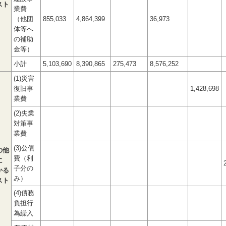
スト
業費
（他団
855,033
4,864,399
36,973
体等へ
の補助
金等）
小計
5,103,690
8,390,865
275,473
8,576,252
(1)災害
復旧事
1,428,698
業費
(2)失業
対策事
業費
(3)公債
の他
費（利
に
子分の
かる
み）
スト
(4)債務
負担行
為繰入