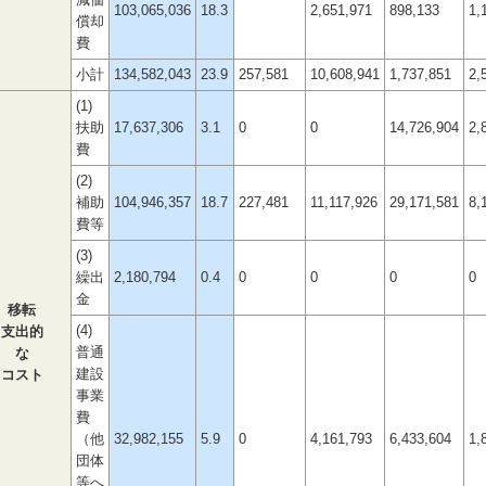
減価
103,065,036
18.3
2,651,971
898,133
1,
償却
費
小計
134,582,043
23.9
257,581
10,608,941
1,737,851
2,
(1)
扶助
17,637,306
3.1
0
0
14,726,904
2,
費
(2)
補助
104,946,357
18.7
227,481
11,117,926
29,171,581
8,
費等
(3)
繰出
2,180,794
0.4
0
0
0
0
金
移転
(4)
支出的
普通
な
建設
コスト
事業
費
（他
32,982,155
5.9
0
4,161,793
6,433,604
1,
団体
等へ