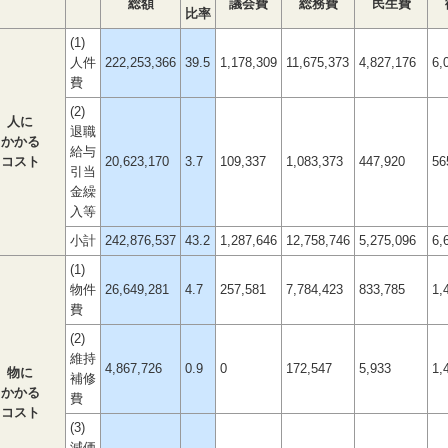
総額
議会費
総務費
民生費
比率
(1)
人件
222,253,366
39.5
1,178,309
11,675,373
4,827,176
6,
費
(2)
人に
退職
かかる
給与
コスト
20,623,170
3.7
109,337
1,083,373
447,920
56
引当
金繰
入等
小計
242,876,537
43.2
1,287,646
12,758,746
5,275,096
6,
(1)
物件
26,649,281
4.7
257,581
7,784,423
833,785
1,
費
(2)
維持
4,867,726
0.9
0
172,547
5,933
1,
物に
補修
かかる
費
コスト
(3)