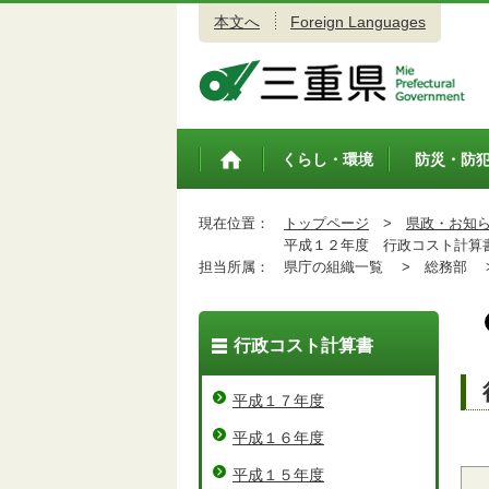
本文へ
Foreign Languages
三重県公式ウェブサイト
くらし・環境
防災・防
トップペ
ージ
現在位置：
トップページ
>
県政・お知
平成１２年度 行政コスト計算
担当所属：
県庁の組織一覧 >
総務部 
行政コスト計算書
平成１７年度
平成１６年度
平成１５年度