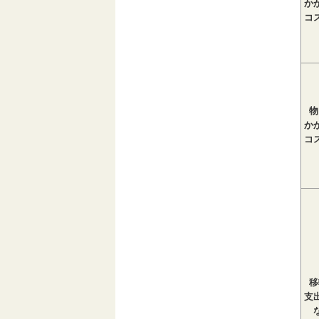
か
コ
物
か
コ
移
支