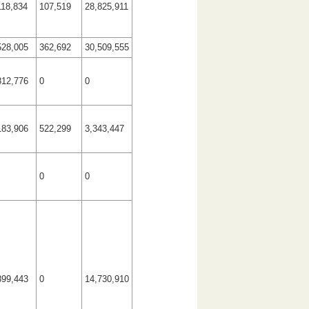
118,834
107,519
28,825,911
528,005
362,692
30,509,555
812,776
0
0
183,906
522,299
3,343,447
0
0
899,443
0
14,730,910