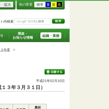
色の変更
拡大
標準
青
黄
黒
ト内検索
県政・
り
組織・業務
お知らせ情報
１２年度
>
平成21年02月10日
成１３年３月３１日）
印刷する
農林