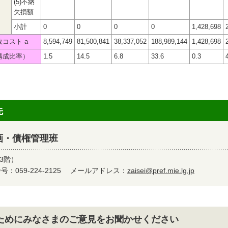
(5)不納
欠損額
小計
0
0
0
0
1,428,698
政コスト a
8,594,749
81,500,841
38,337,052
188,989,144
1,428,698
構成比率）
1.5
14.5
6.8
33.6
0.3
先
画・債権管理班
3階）
：059-224-2125
メールアドレス：
zaisei@pref.mie.lg.jp
ためにみなさまのご意見をお聞かせください