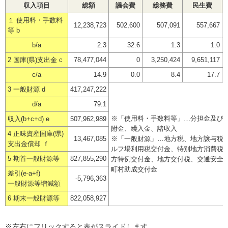
収入項目
総額
議会費
総務費
民生費
１ 使用料・手数料
12,238,723
502,600
507,091
557,667
等 b
b/a
2.3
32.6
1.3
1.0
2 国庫(県)支出金 c
78,477,044
0
3,250,424
9,651,117
c/a
14.9
0.0
8.4
17.7
3 一般財源 d
417,247,222
d/a
79.1
※「使用料・手数料等」…分担金及び
収入(b+c+d) e
507,962,989
附金、繰入金、諸収入
4 正味資産国庫(県)
13,467,085
※「一般財源」…地方税、地方譲与税
支出金償却 ｆ
ルフ場利用税交付金、特別地方消費税
5 期首一般財源等
827,855,290
方特例交付金、地方交付税、交通安全
町村助成交付金
差引(e-a+f)
-5,796,363
一般財源等増減額
6 期末一般財源等
822,058,927
※左右にフリックすると表がスライドします。