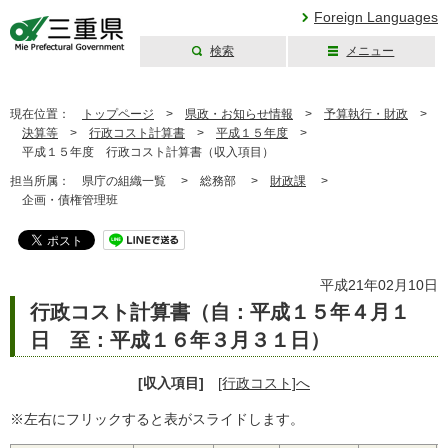
Foreign Languages
検索
メニュー
三重県公式ウェブ
サイト
現在位置：
トップページ
>
県政・お知らせ情報
>
予算執行・財政
>
決算等
>
行政コスト計算書
>
平成１５年度
>
平成１５年度 行政コスト計算書（収入項目）
担当所属：
県庁の組織一覧 >
総務部 >
財政課
>
企画・債権管理班
平成21年02月10日
行政コスト計算書（自：平成１５年４月１
日 至：平成１６年３月３１日）
[収入項目]
[行政コスト]へ
※左右にフリックすると表がスライドします。