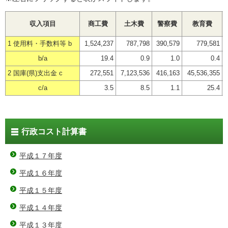
収入項目
商工費
土木費
警察費
教育費
1 使用料・手数料等 b
1,524,237
787,798
390,579
779,581
b/a
19.4
0.9
1.0
0.4
2 国庫(県)支出金 c
272,551
7,123,536
416,163
45,536,355
c/a
3.5
8.5
1.1
25.4
行政コスト計算書
平成１７年度
平成１６年度
平成１５年度
平成１４年度
平成１３年度