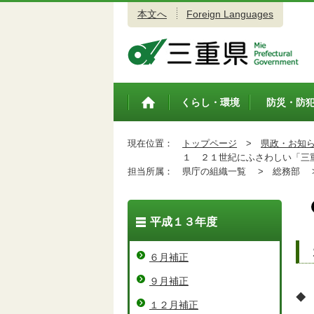
本文へ
Foreign Languages
三重県公式ウェブサイト
くらし・環境
防災・防
トップペ
ージ
現在位置：
トップページ
>
県政・お知
１ ２１世紀にふさわしい「三重
担当所属：
県庁の組織一覧 >
総務部 
平成１３年度
６月補正
９月補正
◆
１２月補正