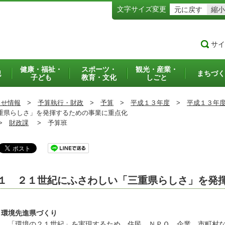
文字サイズ変更
元に戻す
縮小
サイ
健康・福祉・
スポーツ・
観光・産業・
犯
まちづく
子ども
教育・文化
しごと
らせ情報
>
予算執行・財政
>
予算
>
平成１３年度
>
平成１３年
県らしさ」を発揮するための事業に重点化
>
財政課
>
予算班
１ ２１世紀にふさわしい「三重県らしさ」を発
環境先進県づくり
「環境の２１世紀」を実現するため、住民、ＮＰＯ、企業、市町村な