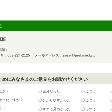
先
算班
3階）
：059-224-2125
メールアドレス：
zaisei@pref.mie.lg.jp
ためにみなさまのご意見をお聞かせください
たか？
充分だった
ふつう
かったですか？
分かりやすかった
ふつう
？
すぐに見つかった
ふつう