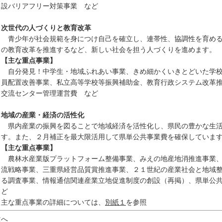
設バリアフリー対策事業 など
次世代の人づくりと教育改革
青少年が社会規範を身につけ自己を確立し、連帯性、協調性を育める
の教育改革を推進するなど、新しい社会を担う人づくりを進めます。
【主な重点事業】
自分発見！中学生・地域ふれあい事業、きめ細かくいきとどいた学校
員配置改善事業、私立高等学校等振興補助金、教育行政システム改革
交流センター管理運営費 など
地域の産業・経済の活性化
県内産業の振興を図ることで地域経済を活性化し、県民の豊かな生活
す。また、２月補正を最大限活用して県単公共事業費を確保していま
【主な重点事業】
農林水産業版プラットフォーム整備事業、みえの地産地消推進事業、
流戦略事業、三重県経営品質賞推進事業、２１世紀の産業社会と地域
る調査事業、情報通信関連産業立地促進制度の創設（再掲）、県単公
ど
 主な重点事業の詳細については、
別紙１
を参照
次へ