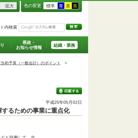
色の変更
拡大
標準
青
黄
黒
ト内検索
県政・
り
組織・業務
お知らせ情報
度当初予算（一般会計）のポイント
>
平成25年05月02日
揮するための事業に重点化
印刷する
どと協働して、次