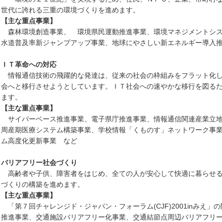
世代に誇れる三重の環境づくりを進めます。
【主な重点事業】
森林環境創造事業、 環境県民運動推進事業、環境マネジメントシス
水道普及率新ジャンプアップ事業、地球にやさしい新エネルギー導入
ＩＴ革命への対応
情報通信技術の飛躍的な発達は、従来の社会の枠組みをフラット化し
会へと移行させようとしています。ＩＴ社会への速やかな移行を図る
ます。
【主な重点事業】
サイバーベース推進事業、電子県庁推進事業、情報通信関連産業立地
周産期医療システム構築事業、学校情報「くものす」ネットワーク事
ム高度化更新事業 など
バリアフリー社会づくり
高齢者や子供、障害者をはじめ、全ての人が安心して快適に暮らせる
づくりの構築を進めます。
【主な重点事業】
「第７回チャレンジド・ジャパン・フォーラム(CJF)2001inみえ」
推進事業、交通施設バリアフリー化事業、交通結節点周辺バリアフリ