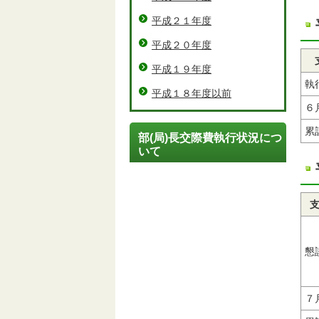
平成２１年度
平成２０年度
平成１９年度
執
平成１８年度以前
６
累
部(局)長交際費執行状況につ
いて
懇
７