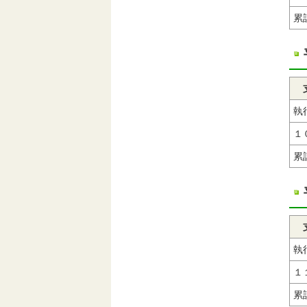
累
執
１
累
執
１
累