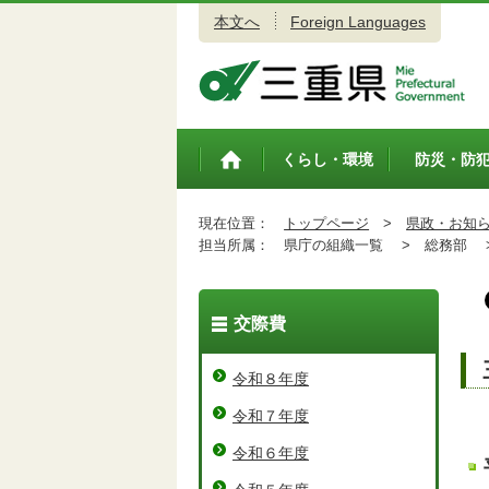
本文へ
Foreign Languages
三重県公式ウェブサイト
くらし・環境
防災・防
トップペ
ージ
現在位置：
トップページ
>
県政・お知
担当所属：
県庁の組織一覧 >
総務部 
交際費
令和８年度
令和７年度
令和６年度