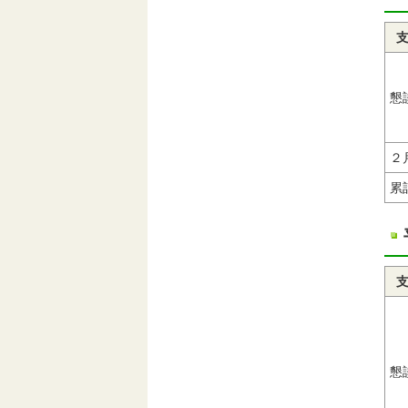
懇
２
累
懇