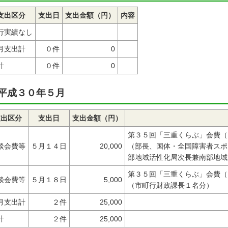
支出区分
支出日
支出金額（円）
内容
行実績なし
月支出計
０件
0
計
０件
0
平成３０年５月
支出区分
支出日
支出金額（円）
第３５回「三重くらぶ」会費（
談会費等
５月１４日
20,000
（部長、国体・全国障害者スポ
部地域活性化局次長兼南部地域
第３５回「三重くらぶ」会費（
談会費等
５月１８日
5,000
（市町行財政課長１名分）
月支出計
２件
25,000
計
２件
25,000