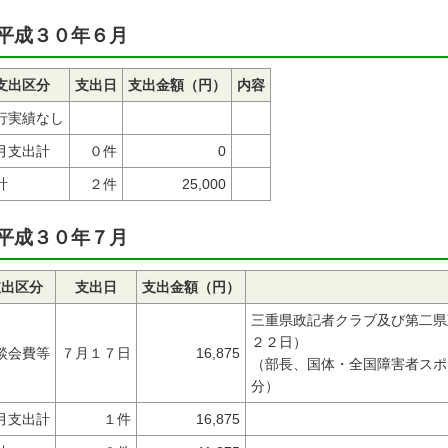
平成３０年６月
支出区分
支出日
支出金額（円）
内容
行実績なし
月支出計
０件
0
計
２件
25,000
平成３０年７月
支出区分
支出日
支出金額（円）
三重県政記者クラブ及び第二県
２２日）
談会費等
７月１７日
16,875
（部長、国体・全国障害者スポ
分）
月支出計
１件
16,875