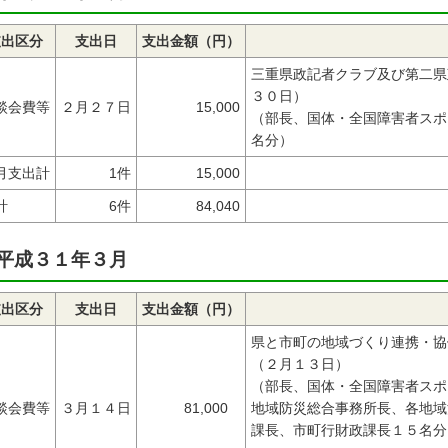
支出区分
支出日
支出金額（円）
三重県政記者クラブ及び第二県
３０日）
談会費等
２月２７日
15,000
（部長、国体・全国障害者スポ
名分）
月支出計
1件
15,000
計
6件
84,040
平成３１年３月
支出区分
支出日
支出金額（円）
県と市町の地域づくり連携・協
（２月１３日）
（部長、国体・全国障害者スポ
談会費等
３月１４日
81,000
地域防災総合事務所長、各地域
課長、市町行財政課長１５名分