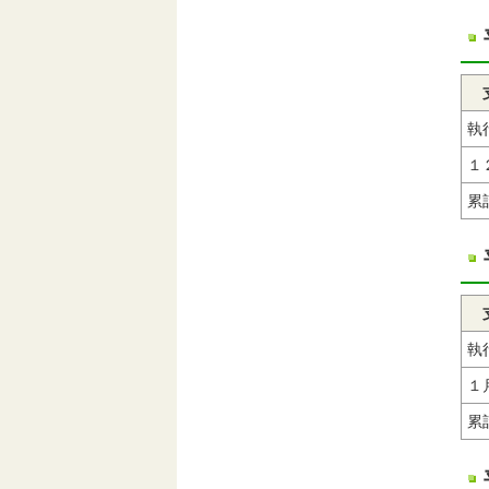
執
１
累
執
１
累