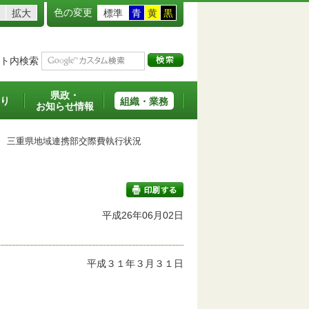
色の変更
拡大
標準
青
黄
黒
ト内検索
県政・
り
組織・業務
お知らせ情報
三重県地域連携部交際費執行状況
平成26年06月02日
印刷する
平成３１年３月３１日