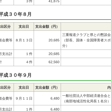
計
３件
41,875
平成３０年８月
支出区分
支出日
支出金額（円）
三重報道クラブと県との懇談会
談会費等
８月１３日
20,685
（部長、国体・全国障害者スポ
分）
月支出計
１件
20,685
計
４件
62,560
平成３０年９月
支出区分
支出日
支出金額（円）
内
一般社団法人中部経済連合会と
談会費等
９月１１日
6,480
（南部地域活性化局長１名分）
月支出計
１件
6,480