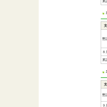
累
懇
８
累
懇
９