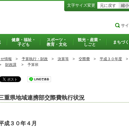
文字サイズ変更
元に戻す
縮小
サイ
健康・福祉・
スポーツ・
観光・産業・
犯
まちづく
子ども
教育・文化
しごと
らせ情報
>
予算執行・財政
>
決算等
>
交際費
>
平成３０年度
>
>
財政課
>
予算班
三重県地域連携部交際費執行状況
平成３０年４月