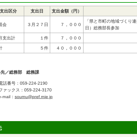
支出区分
支出日
支出金額（円）
「県と市町の地域づくり連
親会
３月２７日
７，０００
日）総務部長参加
月支出計
１件
７，０００
計
５件
４０，０００
絡先／総務部 総務課
電話番号：059-224-2190
ファックス：059-224-3170
e-mail：
soumu@pref.mie.jp
先