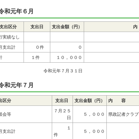
令和元年６月
支出区分
支出日
支出金額（円）
行実績なし
月支出計
０件
０
計
１件
１０，０００
令和元年７
令和元年７月
支出区分
支出日
支出金額（円）
７月２５
談会等
５，０００
県政記者クラブ
日
１
月支出計
５，０００
件