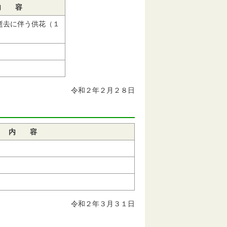
内 容
逝去に伴う供花（１
令和２年２月２８日
内 容
令和２年３月３１日