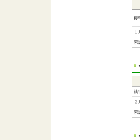
慶
１
累
執
２
累