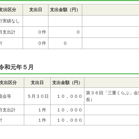
支出区分
支出日
支出金額（円）
行実績なし
月支出計
０件
０
計
０件
０
令和元年５
令和元年５月
支出区分
支出日
支出金額（円）
第３６回「三重くらぶ」会
親会等
５月３０日
１０，０００
長）
月支出計
１件
１０，０００
計
１件
１０，０００
令和元年