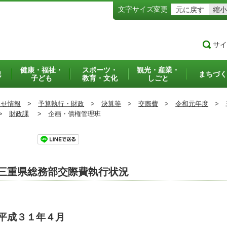
文字サイズ変更
元に戻す
縮小
サイ
健康・福祉・
スポーツ・
観光・産業・
犯
まちづく
子ども
教育・文化
しごと
らせ情報
>
予算執行・財政
>
決算等
>
交際費
>
令和元年度
>
三
>
財政課
>
企画・債権管理班
ツイート
三重県総務部交際費執行状況
平成３１年４月