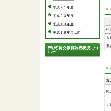
平成２１年度
平成２０年度
平成１９年度
執
平成１８年度以前
６
累
部(局)長交際費執行状況につ
いて
懇
７