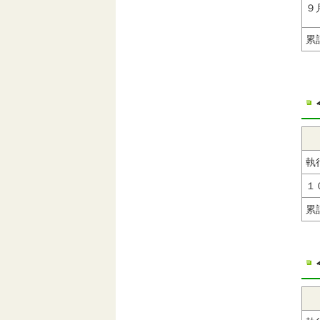
９
累
執
１
累