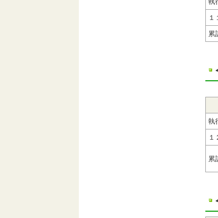
執
１
累
執
１
累