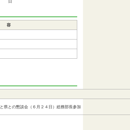
日
内 容
月３１日
内 
と県との懇談会（６月２４日）総務部長参加