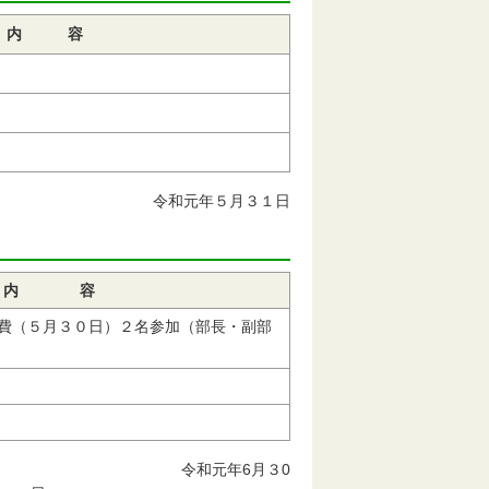
内 容
月３１日
内 容
費（５月３０日）２名参加（部長・副部
6月３0