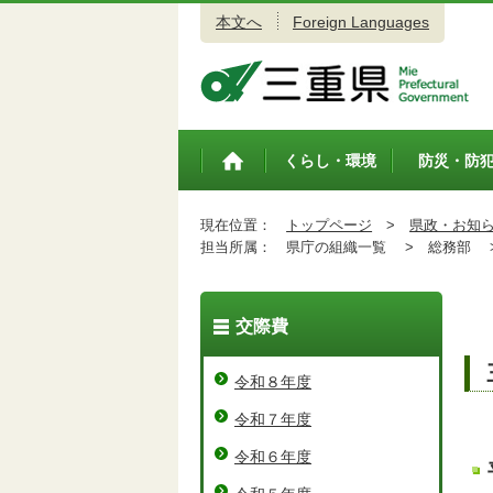
本文へ
Foreign Languages
三重県公式ウェブサイト
くらし・環境
防災・防
トップペ
ージ
現在位置：
トップページ
>
県政・お知
担当所属：
県庁の組織一覧 >
総務部 
交際費
令和８年度
令和７年度
令和６年度