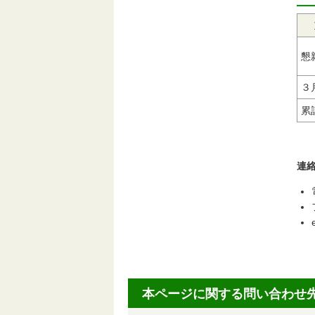
懇
３
累
連
本ページに関する問い合わせ