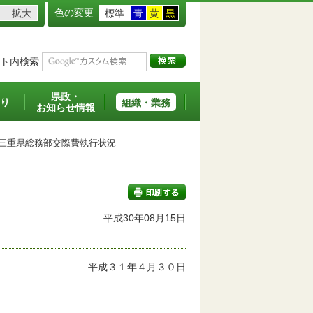
色の変更
拡大
標準
青
黄
黒
ト内検索
県政・
り
組織・業務
お知らせ情報
重県総務部交際費執行状況
平成30年08月15日
印刷する
平成３１年４月３０日