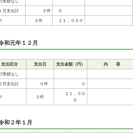
行実績なし
１月支出計
０件
０
計
３件
２１，０００
令和元年１２月
支出区分
支出日
支出金額（円）
内 容
行実績なし
２月支出計
０件
０
２１，００
計
３件
０
令和２年１月