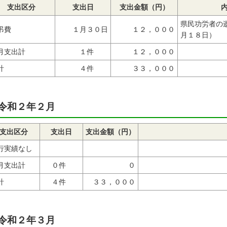
支出区分
支出日
支出金額（円）
県民功労者の
弔費
１月３０日
１２，０００
月１８日）
月支出計
１件
１２，０００
計
４件
３３，０００
令和２年２月
支出区分
支出日
支出金額（円）
行実績なし
月支出計
０件
０
計
４件
３３，０００
令和２年３月