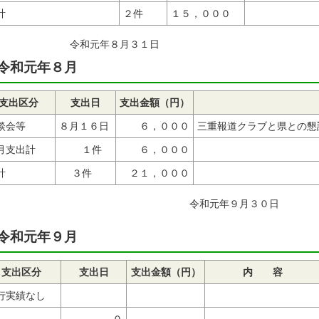
計
２件
１５，０００
令和元年８
令和元年８月
支出区分
支出日
支出金額（円）
談会等
８月１６日
６，０００
三重報道クラブと県との懇
月支出計
１件
６，０００
計
３件
２１，０００
令和元年
令和元年９月
支出区分
支出日
支出金額（円）
内 容
行実績なし