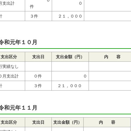
０
月支出計
０
件
計
３件
２１，０００
令和元年１０月
支出区分
支出日
支出金額（円）
内 容
行実績なし
０月支出計
０件
０
計
３件
２１，０００
令和元年１１月
支出区分
支出日
支出金額（円）
内 容