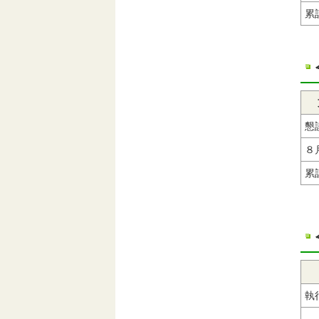
累
懇
８
累
執