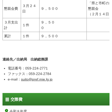
「県と市町の
３月２４
懇親会費
９，５００
懇親会
日
（２月１４日
３月支出
９，５０
１件
計
０
累計
１件
９，５００
連絡先／出納局 出納総務課
電話番号：059-224-2771
ファックス：059-224-2784
e-mail：
suito@pref.mie.lg.jp
交際費
令和８年度