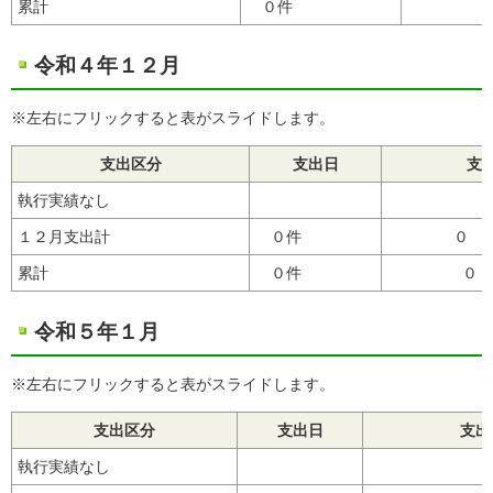
累計
０件
令和４年１２月
※左右にフリックすると表がスライドします。
支出区分
支出日
支
執行実績なし
１２月支出計
０件
０
累計
０件
令和５年１月
※左右にフリックすると表がスライドします。
支出区分
支出日
支出
執行実績なし