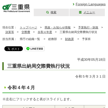
Foreign Languages
検索
メニュー
三重県公式ウェブ
サイト
現在位置：
トップページ
>
県政・お知らせ情報
>
予算執行・財政
>
決算等
>
交際費
>
令和４年度
>
三重県出納局交際費執行状況
担当所属：
県庁の組織一覧 >
総務部 >
財政課
>
予算班
平成30年05月18日
三重県出納局交際費執行状況
令和５年３月３１日
令和４年４月
※左右にフリックすると表がスライドします。