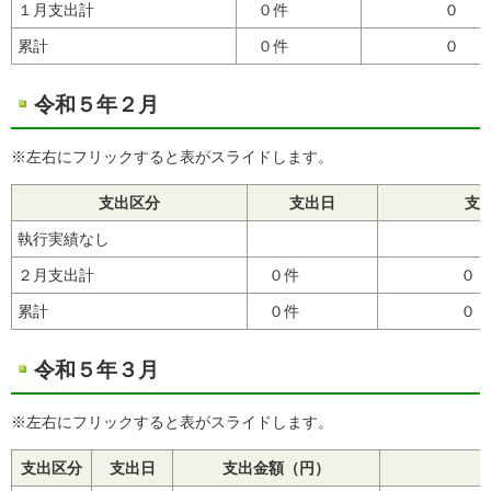
１月支出計
０件
累計
０件
０
令和５年２月
※左右にフリックすると表がスライドします。
支出区分
支出日
支
執行実績なし
２月支出計
０件
累計
０件
令和５年３月
※左右にフリックすると表がスライドします。
支出区分
支出日
支出金額（円）