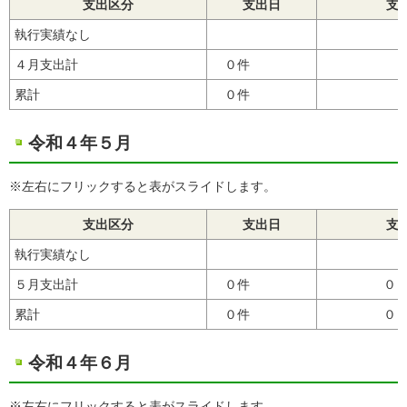
支出区分
支出日
支
執行実績なし
４月支出計
０件
累計
０件
令和４年５月
※左右にフリックすると表がスライドします。
支出区分
支出日
支
執行実績なし
５月支出計
０件
０
累計
０件
０
令和４年６月
※左右にフリックすると表がスライドします。