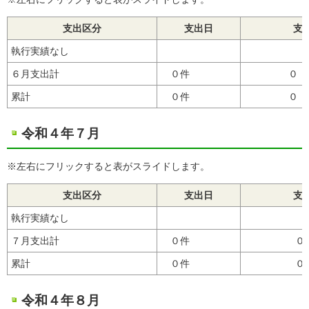
支出区分
支出日
支
執行実績なし
６月支出計
０件
０
累計
０件
０
令和４年７月
※左右にフリックすると表がスライドします。
支出区分
支出日
支
執行実績なし
７月支出計
０件
０
累計
０件
０
令和４年８月