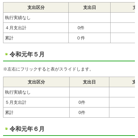
支出区分
支出日
支
執行実績なし
４月支出計
0件
累計
０件
令和元年５月
※左右にフリックすると表がスライドします。
支出区分
支出日
支
執行実績なし
５月支出計
0件
累計
0件
令和元年６月