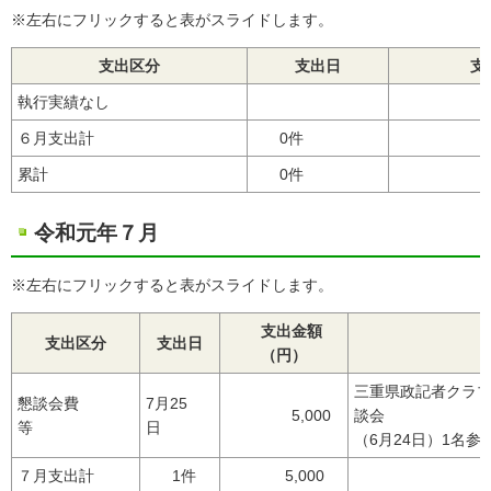
※左右にフリックすると表がスライドします。
支出区分
支出日
支
執行実績なし
６月支出計
0件
累計
0件
令和元年７月
※左右にフリックすると表がスライドします。
支出金額
支出区分
支出日
（円）
三重県政記者クラ
懇談会費
7月25
5,000
談会
等
日
（6月24日）1名参
７月支出計
1件
5,000