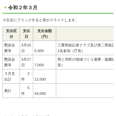
令和２年３月
※左右にフリックすると表がスライドします。
支出区
支出
支出金額
分
日
（円）
懇談会
3月16
三重県政記者クラブ及び第二県政記
費等
日
5,000
1名参加（庁長）
懇談会
3月27
県と市町の地域づくり連携・協働協議
費等
日
7,000
長）
３月支
2
出計
件
12,000
5
累計
件
43,000