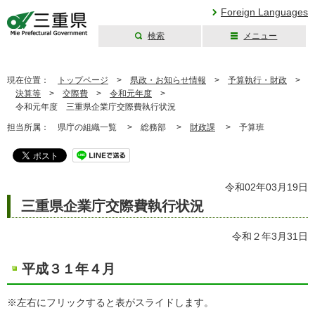
Foreign Languages
検索
メニュー
三重県公式ウェブ
サイト
現在位置：
トップページ
>
県政・お知らせ情報
>
予算執行・財政
>
決算等
>
交際費
>
令和元年度
>
令和元年度 三重県企業庁交際費執行状況
担当所属：
県庁の組織一覧 >
総務部 >
財政課
>
予算班
令和02年03月19日
三重県企業庁交際費執行状況
令和２年3月31日
平成３１年４月
※左右にフリックすると表がスライドします。