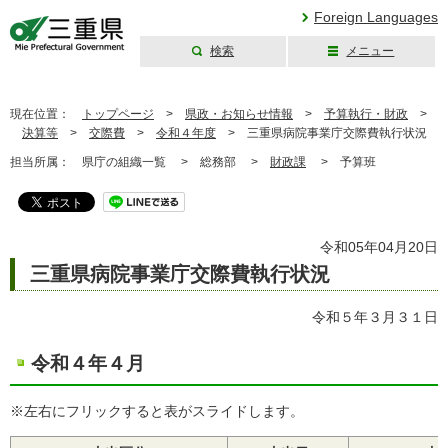
Foreign Languages
検索
メニュー
三重県公式ウェブ
サイト
現在位置：
トップページ
>
県政・お知らせ情報
>
予算執行・財政
>
決算等
>
交際費
>
令和４年度
>
三重県病院事業庁交際費執行状況
担当所属：
県庁の組織一覧 >
総務部 >
財政課
>
予算班
令和05年04月20日
三重県病院事業庁交際費執行状況
令和５年３月３１日
令和４年４月
※左右にフリックすると表がスライドします。