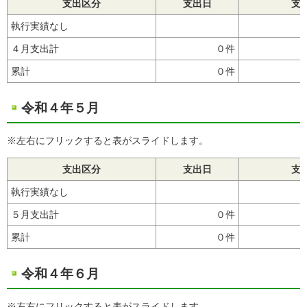
支出区分
支出日
支
執行実績なし
４月支出計
０件
累計
０件
令和４年５月
※左右にフリックすると表がスライドします。
支出区分
支出日
支
執行実績なし
５月支出計
０件
累計
０件
令和４年６月
※左右にフリックすると表がスライドします。