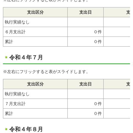
支出区分
支出日
支
執行実績なし
６月支出計
０件
累計
０件
令和４年７月
※左右にフリックすると表がスライドします。
支出区分
支出日
支
執行実績なし
７月支出計
０件
累計
０件
令和４年８月