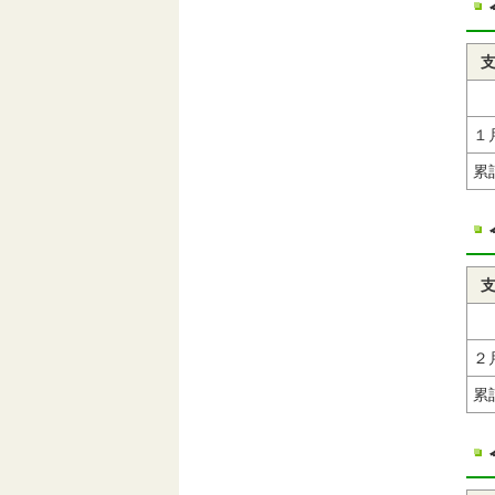
１
累
２
累