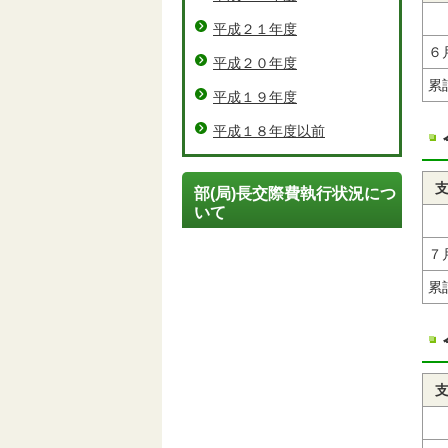
平成２１年度
６
平成２０年度
累
平成１９年度
平成１８年度以前
部(局)長交際費執行状況につ
いて
７
累