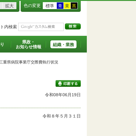
色の変更
拡大
標準
青
黄
黒
ト内検索
県政・
り
組織・業務
お知らせ情報
重県病院事業庁交際費執行状況
令和08年06月19日
印刷する
令和８年５月３１日