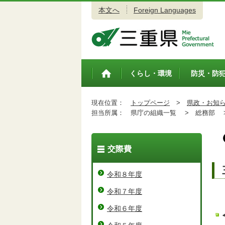
本文へ
Foreign Languages
三重県公式ウェブサイト
くらし・環境
防災・防
トップペ
ージ
現在位置：
トップページ
>
県政・お知
担当所属：
県庁の組織一覧 >
総務部 
交際費
令和８年度
令和７年度
令和６年度