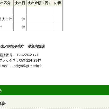
支出区分
支出日
支出金額（円）
内容
月支出計
件
計
件
絡先／病院事業庁 県立病院課
電話番号：059-224-2350
ファックス：059-224-2349
e-mail：
kenbyo@pref.mie.jp
先
算班