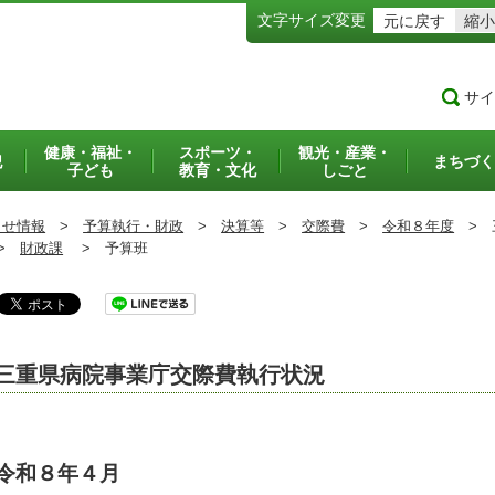
文字サイズ変更
元に戻す
縮小
サイ
健康・福祉・
スポーツ・
観光・産業・
犯
まちづく
子ども
教育・文化
しごと
らせ情報
>
予算執行・財政
>
決算等
>
交際費
>
令和８年度
>
三
>
財政課
>
予算班
三重県病院事業庁交際費執行状況
令和８年４月