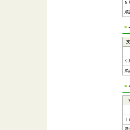
８
累
９
累
１
累