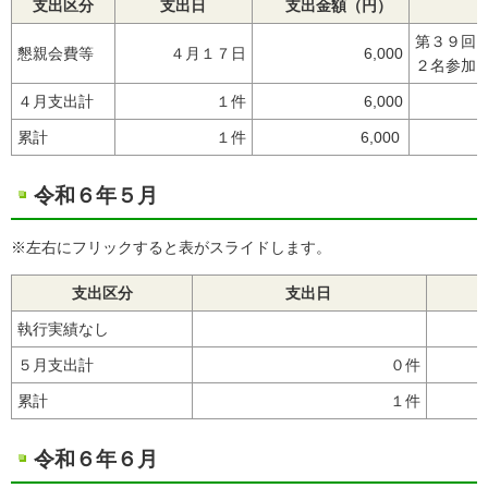
支出区分
支出日
支出金額（円）
第３９回
懇親会費等
４月１７日
6,000
２名参加
４月支出計
１件
6,000
累計
１件
6,000
令和６年５月
※左右にフリックすると表がスライドします。
支出区分
支出日
執行実績なし
５月支出計
０件
累計
１件
令和６年６月