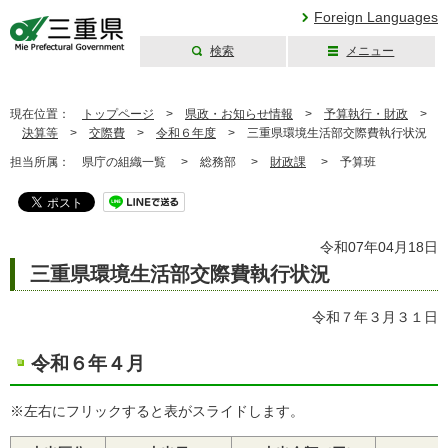
Foreign Languages
検索
メニュー
三重県公式ウェブ
サイト
現在位置：
トップページ
>
県政・お知らせ情報
>
予算執行・財政
>
決算等
>
交際費
>
令和６年度
>
三重県環境生活部交際費執行状況
担当所属：
県庁の組織一覧 >
総務部 >
財政課
>
予算班
令和07年04月18日
三重県環境生活部交際費執行状況
令和７年３月３１日
令和６年４月
※左右にフリックすると表がスライドします。