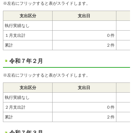
※左右にフリックすると表がスライドします。
支出区分
支出日
執行実績なし
１月支出計
０件
累計
２件
16
令和７年２月
※左右にフリックすると表がスライドします。
支出区分
支出日
執行実績なし
２月支出計
０件
累計
２件
令和７年３月