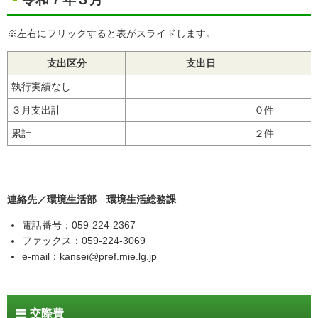
※左右にフリックすると表がスライドします。
支出区分
支出日
執行実績なし
３月支出計
０件
累計
２件
16
連絡先／環境生活部 環境生活総務課
電話番号：059-224-2367
ファックス：059-224-3069
e-mail：
kansei@pref.mie.lg.jp
交際費