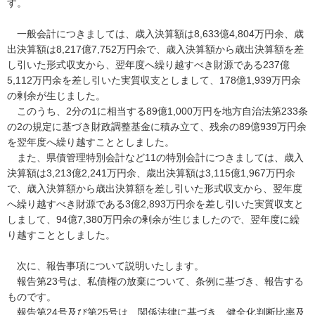
す。
一般会計につきましては、歳入決算額は8,633億4,804万円余、歳
出決算額は8,217億7,752万円余で、歳入決算額から歳出決算額を差
し引いた形式収支から、翌年度へ繰り越すべき財源である237億
5,112万円余を差し引いた実質収支としまして、178億1,939万円余
の剰余が生じました。
このうち、2分の1に相当する89億1,000万円を地方自治法第233条
の2の規定に基づき財政調整基金に積み立て、残余の89億939万円余
を翌年度へ繰り越すこととしました。
また、県債管理特別会計など11の特別会計につきましては、歳入
決算額は3,213億2,241万円余、歳出決算額は3,115億1,967万円余
で、歳入決算額から歳出決算額を差し引いた形式収支から、翌年度
へ繰り越すべき財源である3億2,893万円余を差し引いた実質収支と
しまして、94億7,380万円余の剰余が生じましたので、翌年度に繰
り越すこととしました。
次に、報告事項について説明いたします。
報告第23号は、私債権の放棄について、条例に基づき、報告する
ものです。
報告第24号及び第25号は、関係法律に基づき、健全化判断比率及