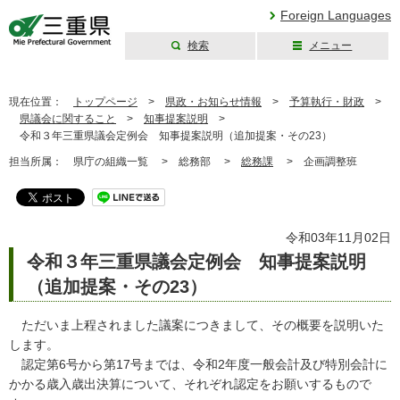
Foreign Languages
検索
メニュー
三重県公式ウェブ
サイト
現在位置：
トップページ
>
県政・お知らせ情報
>
予算執行・財政
>
県議会に関すること
>
知事提案説明
>
令和３年三重県議会定例会 知事提案説明（追加提案・その23）
担当所属：
県庁の組織一覧 >
総務部 >
総務課
>
企画調整班
令和03年11月02日
令和３年三重県議会定例会 知事提案説明
（追加提案・その23）
ただいま上程されました議案につきまして、その概要を説明いた
します。
認定第6号から第17号までは、令和2年度一般会計及び特別会計に
かかる歳入歳出決算について、それぞれ認定をお願いするもので