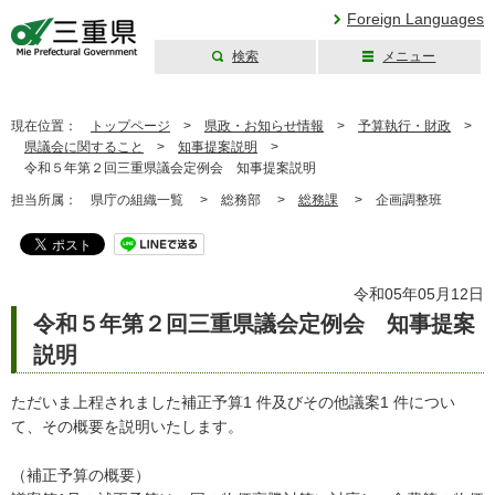
Foreign Languages
検索
メニュー
三重県公式ウェブ
サイト
現在位置：
トップページ
>
県政・お知らせ情報
>
予算執行・財政
>
県議会に関すること
>
知事提案説明
>
令和５年第２回三重県議会定例会 知事提案説明
担当所属：
県庁の組織一覧 >
総務部 >
総務課
>
企画調整班
令和05年05月12日
令和５年第２回三重県議会定例会 知事提案
説明
ただいま上程されました補正予算1 件及びその他議案1 件につい
て、その概要を説明いたします。
（補正予算の概要）