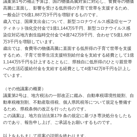
議案第1号の補正予算は、国の物価高騰対策に対応し、食費等の物価
高騰に直面し、影響を受ける低所得の子育て世帯を支援するため、
一般会計で5億1,887万3千円を増額するものです。
歳入では、国庫支出金について、新型コロナウイルス感染症セーフ
ティネット強化交付金で1億1,144万5千円、新型コロナウイルス感
染症対応地方創生臨時交付金で4億742万8千円、合わせて5億1,887
万3千円を増額しています。
歳出では、食費等の物価高騰に直面する低所得の子育て世帯を支援
するため、子育て世帯生活支援特別給付金を支給する経費として1億
1,144万5千円を計上するとともに、県独自に低所得のひとり親世帯
への生活応援給付金を支給する経費として4億742万8千円を計上し
ています。
（その他議案の概要）
議案第2号は、地方税法の一部改正に鑑み、自動車税環境性能割、自
動車税種別割、不動産取得税、個人県民税等について規定を整備す
るため、県税条例の改正を行ったものです。
この議案は、地方自治法第179 条の規定に基づき専決処分をしたも
のであり、報告申し上げ、ご承認をお願いするものです。
以上をもちまして提案の説明を終わります。