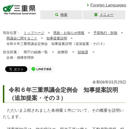
Foreign Languages
検索
メニュー
三重県公式ウェブ
サイト
現在位置：
トップページ
>
県政・お知らせ情報
>
予算執行・財政
>
県議会に関すること
>
知事提案説明
>
令和６年三重県議会定例会 知事提案説明（追加提案・その３）
担当所属：
県庁の組織一覧 >
総務部 >
財政課
>
企画・債権管理班
令和06年03月29日
令和６年三重県議会定例会 知事提案説明
（追加提案・その３）
ただいま上程されました条例案１件について、その概要を説明い
たします。