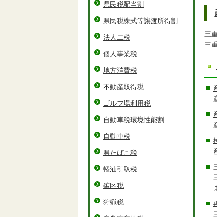
県民税配当割
県民税株式等譲渡所得割
三
法人二税
三
個人事業税
地方消費税
不動産取得税
ゴルフ場利用税
自動車税環境性能割
自動車税
県たばこ税
軽油引取税
鉱区税
狩猟税