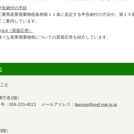
申告納付の手続
三重県産業廃棄物税条例第１１条に規定する申告納付の方法や、第１５
てご案内しています。
Q＆A（質疑応答）
様々な産業廃棄物税についての質疑応答を紹介しています。
先
ること
（津庁舎1階）
059-223-4013 メールアドレス：
tkenzei@pref.mie.lg.jp
庁3階）