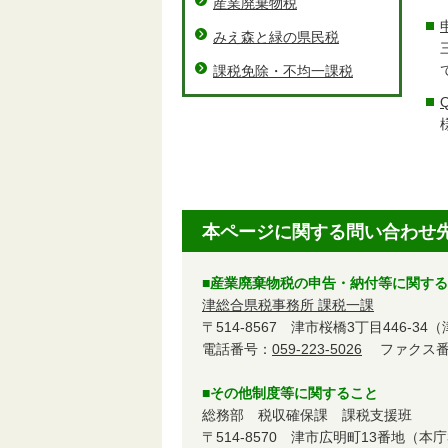
産業廃棄物税
みえ森と緑の県民税
課税免除・不均一課税
本ページに関する問い合わせ
■産業廃棄物税の申告・納付等に関す
津総合県税事務所 課税一課
〒514-8567 津市桜橋3丁目446-34
電話番号：
059-223-5026
ファクス番号：
■その他制度等に関すること
総務部 税収確保課 課税支援班
〒514-8570 津市広明町13番地（本