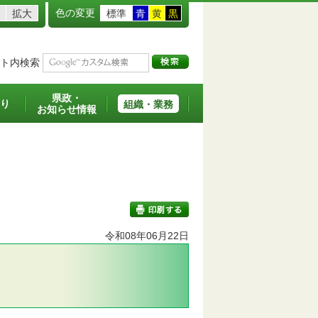
色の変更
拡大
標準
青
黄
黒
ト内検索
県政・
り
組織・業務
お知らせ情報
令和08年06月22日
印刷する