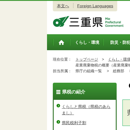
本文へ
Foreign Languages
三重県公式ウェブサイト
くらし・環境
防災・防
トップペ
ージ
現在位置：
トップページ
>
くらし・環
産業廃棄物税の概要（産業廃棄
担当所属：
県庁の組織一覧 >
総務部 
県税の紹介
くらしと県税（県税のあら
まし）
県民税利子割