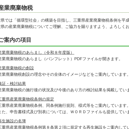
産業廃棄物税
重県では「循環型社会」の構築を目指し、三重県産業廃棄物税条例を平
重県の産業廃棄物税についてご理解、ご協力を賜りますよう、よろしく
ご案内の項目
産業廃棄物税のあらまし（令和８年度版）
産業廃棄物税のあらまし（パンフレット）PDFファイルが開きます。
産業廃棄物税の創設
産業廃棄物税創設の理念やその全体のイメージなどをご案内しています
検証・検討結果
産業廃棄物税の施行後の状況及び今後のあり方の検討結果を掲載してい
三重県産業廃棄物税条例の規定
三重県産業廃棄物税条例、同条例施行規則、様式等をご案内しています
また、申告書様式及び別表については、ＷＯＲＤファイルも提供してい
再生施設の名簿
三重県産業廃棄物税条例第８条第２項に規定する再生施設をご案内して