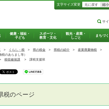
文字サイズ変更
元に戻す
縮小
サイ
健康・福祉・
スポーツ・
観光・産業・
犯
まちづく
子ども
教育・文化
しごと
境
>
くらし・税
>
県の税金
>
県税の紹介
>
産業廃棄物税
>
物税のあらまし等）
>
税収確保課
>
課税支援班
県税のページ