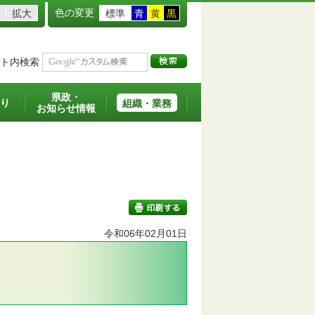
色の変更
拡大
標準
青
黄
黒
ト内検索
県政・
り
組織・業務
お知らせ情報
令和06年02月01日
印刷する