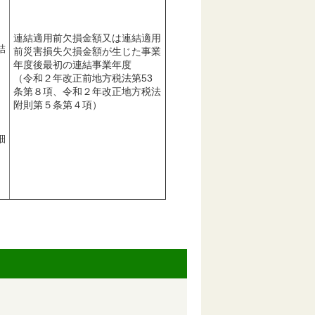
連結適用前欠損金額又は連結適用
結
前災害損失欠損金額が生じた事業
年度後最初の連結事業年度
（令和２年改正前地方税法第53
条第８項、令和２年改正地方税法
附則第５条第４項）
細