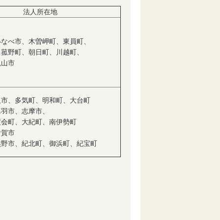
法人所在地
いなべ市、木曽岬町、東員町、
、菰野町、朝日町、川越町、
亀山市
阪市、多気町、明和町、大台町
鳥羽市、志摩市、
度会町、大紀町、南伊勢町
伊賀市
熊野市、紀北町、御浜町、紀宝町