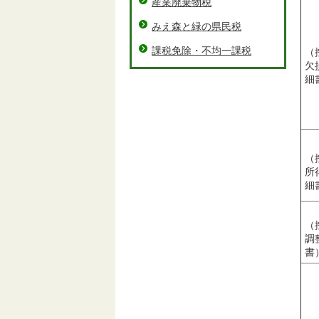
産業廃棄物税
みえ森と緑の県民税
課税免除・不均一課税
（
欠
細
（
所
細
（
調
書