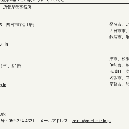
県税事務所へお問い合わせください。
所管県税事務所
桑名市、
1-5（四日市庁舎1階）
四日市市
鈴鹿市、
lg.jp
津市、松
伊勢市、
34（津庁舎1階）
玉城町、
名張市、
尾鷲市、
g.jp
庁3階）
059-224-4321 メールアドレス：
zeimu@pref.mie.lg.jp