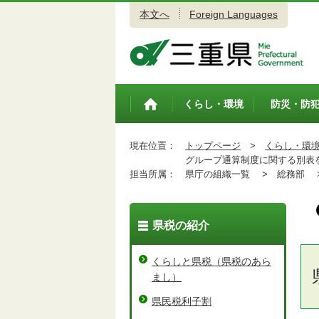
本文へ
Foreign Languages
三重県公式ウェブサイト
くらし・環境
防災・防
トップペ
ージ
現在位置：
トップページ
>
くらし・環
グループ通算制度に関する別表
担当所属：
県庁の組織一覧 >
総務部 
県税の紹介
くらしと県税（県税のあら
まし）
県民税利子割