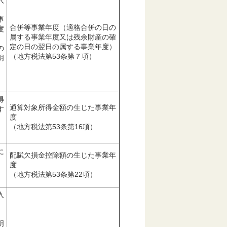
事
合併等事業年度（適格合併の日の
度
属する事業年度又は残余財産の確
定の日の翌日の属する事業年度）
の
（地方税法第53条第７項）
明
得
通算対象所得金額の生じた事業年
す
度
（地方税法第53条第16項）
に
配賦欠損金控除額の生じた事業年
度
（地方税法第53条第22項）
入
明