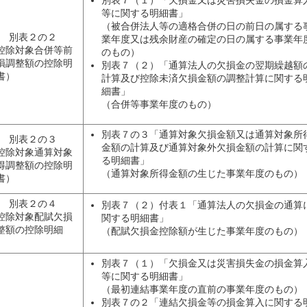
等に関する明細書」
（被合併法人等の適格合併の日の前日の属する
別表２の２
業年度又は残余財産の確定の日の属する事業年
控除対象合併等前
のもの）
損調整額の控除明
別表７（２）「通算法人の欠損金の翌期繰越額
書）
計算及び控除未済欠損金額の調整計算に関する
細書」
（合併等事業年度のもの）
別表７の３「通算対象欠損金額又は通算対象所
別表２の３
金額の計算及び通算対象外欠損金額の計算に関
控除対象通算対象
る明細書」
得調整額の控除明
（通算対象所得金額の生じた事業年度のもの）
書）
別表２の４
別表７（２）付表１「通算法人の欠損金の通算
控除対象配賦欠損
関する明細書」
整額の控除明細
（配賦欠損金控除額が生じた事業年度のもの）
）
別表７（１）「欠損金又は災害損失金の損金算
等に関する明細書」
（最初連結事業年度の直前の事業年度のもの）
別表７の２「連結欠損金等の損金算入に関する