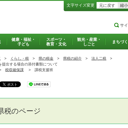
文字サイズ変更
元に戻す
縮小
サイ
健康・福祉・
スポーツ・
観光・産業・
犯
まちづく
子ども
教育・文化
しごと
境
>
くらし・税
>
県の税金
>
県税の紹介
>
法人二税
>
を提出する場合の添付書類について
>
税収確保課
>
課税支援班
県税のページ