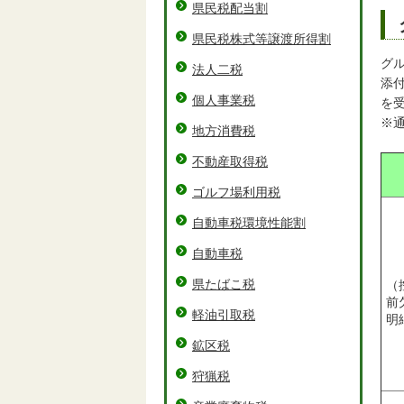
県民税配当割
県民税株式等譲渡所得割
グ
法人二税
添
個人事業税
を
※
地方消費税
不動産取得税
ゴルフ場利用税
自動車税環境性能割
自動車税
県たばこ税
（
前
軽油引取税
明
鉱区税
狩猟税