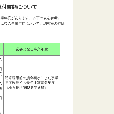
添付書類について
事業年度があります。以下の表を参考に、
、以後の事業年度において、調整額の控除
。
必要となる事業年度
入
日
度
通算適用前欠損金額が生じた事業
年度後最初の最初通算事業年度
の
（地方税法第53条第６項）
明
日
入