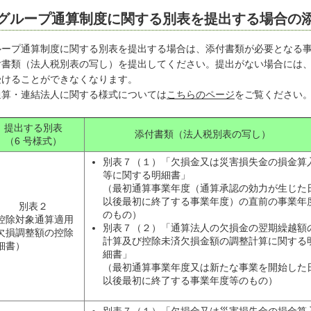
グループ通算制度に関する別表を提出する場合の
ループ通算制度に関する別表を提出する場合は、添付書類が必要となる
付書類（法人税別表の写し）を提出してください。提出がない場合には
受けることができなくなります。
通算・連結法人に関する様式については
こちらのページ
をご覧ください
提出する別表
添付書類（法人税別表の写し）
（6 号様式）
別表７（１）「欠損金又は災害損失金の損金算
等に関する明細書」
（最初通算事業年度（通算承認の効力が生じた
以後最初に終了する事業年度）の直前の事業年
別表２
のもの）
控除対象通算適用
別表７（２）「通算法人の欠損金の翌期繰越額
欠損調整額の控除
計算及び控除未済欠損金額の調整計算に関する
細書）
細書」
（最初通算事業年度又は新たな事業を開始した
以後最初に終了する事業年度等のもの）
別表７（１）「欠損金又は災害損失金の損金算