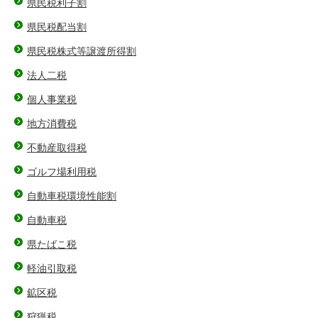
県民税利子割
県民税配当割
県民税株式等譲渡所得割
法人二税
個人事業税
地方消費税
不動産取得税
ゴルフ場利用税
自動車税環境性能割
自動車税
県たばこ税
軽油引取税
鉱区税
狩猟税