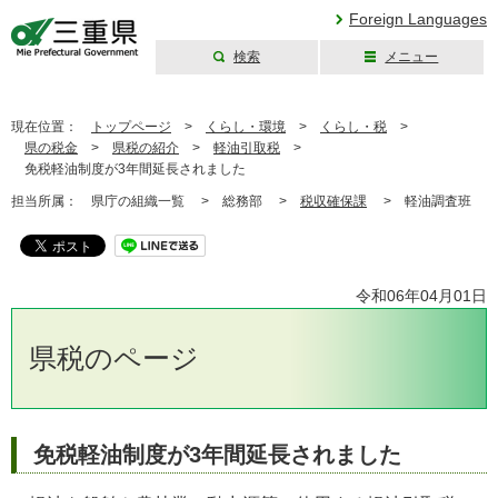
Foreign Languages
検索
メニュー
三重県公式ウェブ
サイト
現在位置：
トップページ
>
くらし・環境
>
くらし・税
>
県の税金
>
県税の紹介
>
軽油引取税
>
免税軽油制度が3年間延長されました
担当所属：
県庁の組織一覧 >
総務部 >
税収確保課
>
軽油調査班
令和06年04月01日
県税のページ
免税軽油制度が3年間延長されました