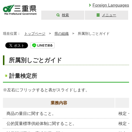
Foreign Languages
検索
メニュー
三重県公式ウェブ
サイト
現在位置：
トップページ
>
県の組織
>
所属別しごとガイド
所属別しごとガイド
計量検定所
※左右にフリックすると表がスライドします。
業務内容
商品の量目に関すること。
検定・
公的質量標準供給体制に関すること。
検定・