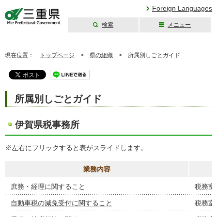
Foreign Languages
検索
メニュー
三重県公式ウェブ
サイト
現在位置：
トップページ
>
県の組織
>
所属別しごとガイド
所属別しごとガイド
伊賀県税事務所
※左右にフリックすると表がスライドします。
業務内容
庶務・経理に関すること
税務室
自動車税の減免受付に関すること
税務室