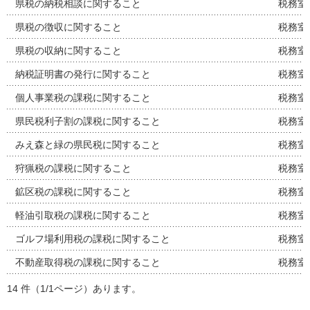
県税の納税相談に関すること
税務室
県税の徴収に関すること
税務室
県税の収納に関すること
税務室
納税証明書の発行に関すること
税務室
個人事業税の課税に関すること
税務室
県民税利子割の課税に関すること
税務室
みえ森と緑の県民税に関すること
税務室
狩猟税の課税に関すること
税務室
鉱区税の課税に関すること
税務室
軽油引取税の課税に関すること
税務室
ゴルフ場利用税の課税に関すること
税務室
不動産取得税の課税に関すること
税務室
14 件（1/1ページ）あります。