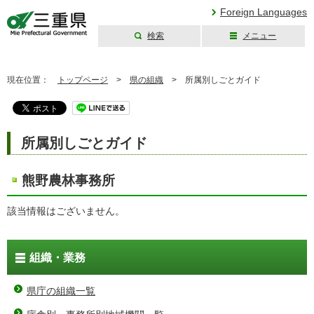
Foreign Languages
検索
メニュー
三重県公式ウェブ
サイト
現在位置：
トップページ
>
県の組織
>
所属別しごとガイド
所属別しごとガイド
熊野農林事務所
該当情報はございません。
組織・業務
県庁の組織一覧