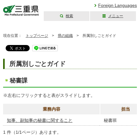
Foreign Languages
検索
メニュー
三重県公式ウェブ
サイト
現在位置：
トップページ
>
県の組織
>
所属別しごとガイド
所属別しごとガイド
秘書課
※左右にフリックすると表がスライドします。
業務内容
担当
知事、副知事の秘書に関すること
秘書班
1 件（1/1ページ）あります。