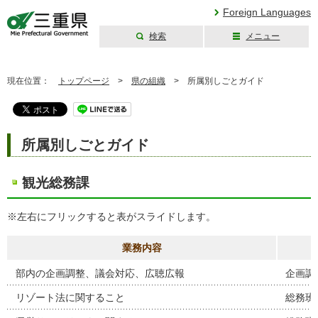
Foreign Languages
検索
メニュー
三重県公式ウェブ
サイト
現在位置：
トップページ
>
県の組織
>
所属別しごとガイド
所属別しごとガイド
観光総務課
※左右にフリックすると表がスライドします。
業務内容
部内の企画調整、議会対応、広聴広報
企画調
リゾート法に関すること
総務班