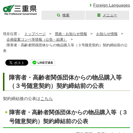
Foreign Languages
検索
メニュー
三重県公式ウェブ
サイト
現在位置：
トップページ
>
県政・お知らせ情報
>
お知らせ情報
>
企画提案コンペ等情報（公告・結果）
>
障害者・高齢者関係団体からの物品購入等（３号随意契約）契約締結前の公
表
障害者・高齢者関係団体からの物品購入等
（３号随意契約）契約締結前の公表
契約締結後の公表は
こちら
障害者・高齢者関係団体からの物品購入等（３
号随意契約）契約締結前の公表