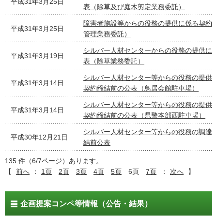
平成31年3月25日
表（除草及び庭木剪定業務委託）
障害者施設等からの役務の提供に係る契約
平成31年3月25日
管理業務委託）
シルバー人材センターからの役務の提供に
平成31年3月19日
表（除草業務委託）
シルバー人材センター等からの役務の提供
平成31年3月14日
契約締結前の公表（鳥居会館駐車場）
シルバー人材センター等からの役務の提供
平成31年3月14日
契約締結前の公表（県警本部西駐車場）
シルバー人材センター等からの役務の調達
平成30年12月21日
結前公表
135 件（6/7ページ）あります。
【
前へ
：
1頁
2頁
3頁
4頁
5頁
6頁
7頁
：
次へ
】
企画提案コンペ等情報（公告・結果）