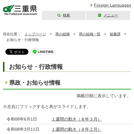
Foreign Languages
検索
メニュー
三重県公式ウェブ
サイト
現在位置：
トップページ
>
県の組織
>
県の組織一覧
>
秘書課
>
お知らせ・行政情報
お知らせ・行政情報
県政・お知らせ情報
掲載日順に表示しています。
※左右にフリックすると表がスライドします。
令和08年6月1日
１週間の動き（８年３月）
令和08年3月11日
１週間の動き（８年２月）